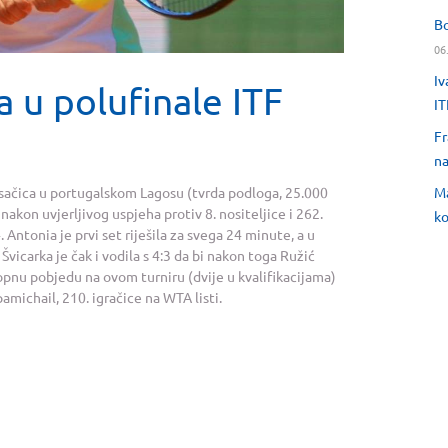
Bo
06
Iv
a u polufinale ITF
IT
Fr
na
Ma
nisačica u portugalskom Lagosu (tvrda podloga, 25.000
nakon uvjerljivog uspjeha protiv 8. nositeljice i 262.
ko
. Antonia je prvi set riješila za svega 24 minute, a u
Švicarka je čak i vodila s 4:3 da bi nakon toga Ružić
opnu pobjedu na ovom turniru (dvije u kvalifikacijama)
amichail, 210. igračice na WTA listi.