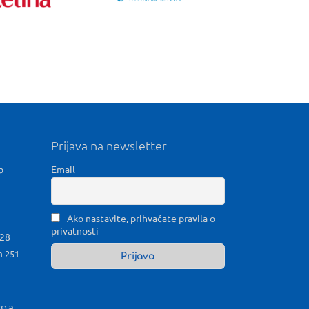
Prijava na newsletter
b
Email
Ako nastavite, prihvaćate pravila o
privatnosti
028
a 251-
ama