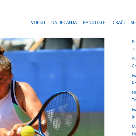
VIJESTI
NATJECANJA
RANG LISTE
IGRAČI
SE
Pa
07
Ad
Ch
Iv
Kr
Ni
T
Iv
ju
Ma
H