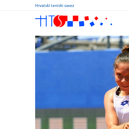
Hrvatski teniski savez