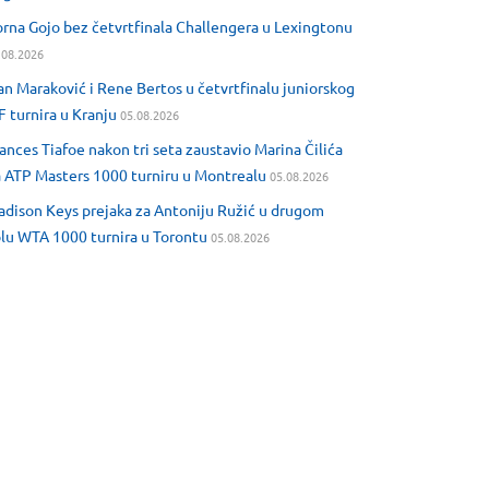
rna Gojo bez četvrtfinala Challengera u Lexingtonu
.08.2026
an Maraković i Rene Bertos u četvrtfinalu juniorskog
F turnira u Kranju
05.08.2026
ances Tiafoe nakon tri seta zaustavio Marina Čilića
 ATP Masters 1000 turniru u Montrealu
05.08.2026
dison Keys prejaka za Antoniju Ružić u drugom
lu WTA 1000 turnira u Torontu
05.08.2026