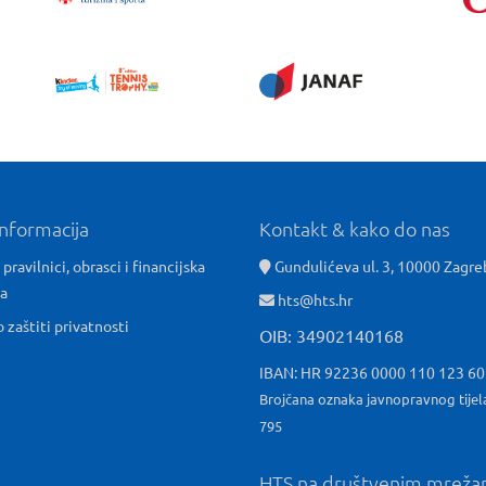
informacija
Kontakt & kako do nas
 pravilnici, obrasci i financijska
Gundulićeva ul. 3, 10000 Zagre
ća
hts@hts.hr
o zaštiti privatnosti
OIB: 34902140168
IBAN: HR 92236 0000 110 123 6
Brojčana oznaka javnopravnog tijel
795
HTS na društvenim mrež