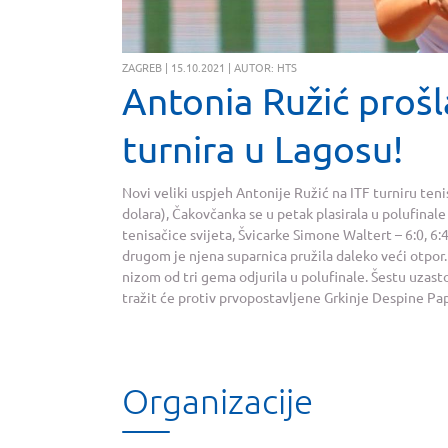
ZAGREB | 15.10.2021 | AUTOR: HTS
Antonia Ružić prošl
turnira u Lagosu!
Novi veliki uspjeh Antonije Ružić na ITF turniru te
dolara), Čakovčanka se u petak plasirala u polufinale 
tenisačice svijeta, Švicarke Simone Waltert – 6:0, 6:4
drugom je njena suparnica pružila daleko veći otpor. 
nizom od tri gema odjurila u polufinale. Šestu uzast
tražit će protiv prvopostavljene Grkinje Despine Pap
Organizacije