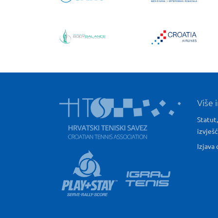
Više 
Statut,
izvješ
Izjava 