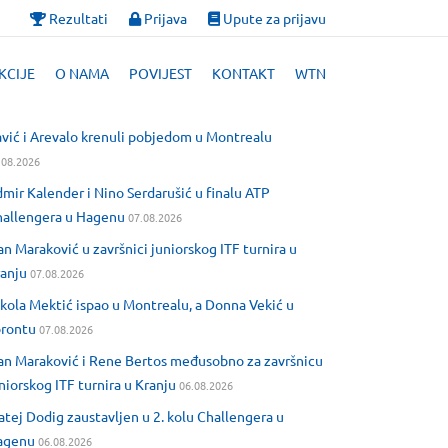
Rezultati
Prijava
Upute za prijavu
KCIJE
O NAMA
POVIJEST
KONTAKT
WTN
vić i Arevalo krenuli pobjedom u Montrealu
.08.2026
mir Kalender i Nino Serdarušić u finalu ATP
allengera u Hagenu
07.08.2026
an Maraković u završnici juniorskog ITF turnira u
anju
07.08.2026
kola Mektić ispao u Montrealu, a Donna Vekić u
orontu
07.08.2026
an Maraković i Rene Bertos međusobno za završnicu
niorskog ITF turnira u Kranju
06.08.2026
tej Dodig zaustavljen u 2. kolu Challengera u
agenu
06.08.2026