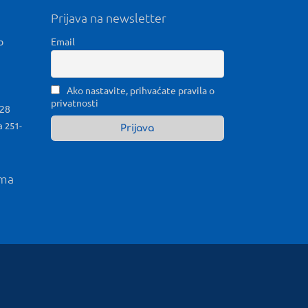
Prijava na newsletter
b
Email
Ako nastavite, prihvaćate pravila o
privatnosti
028
a 251-
ama