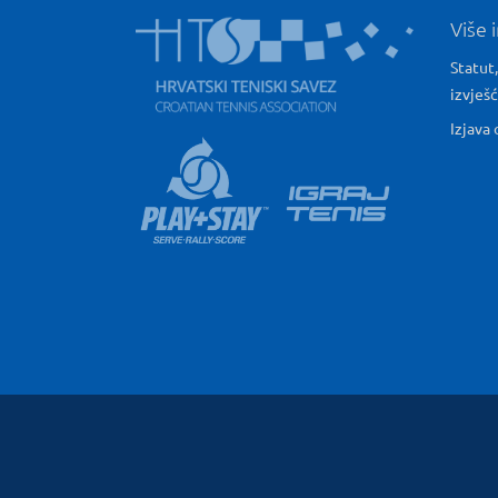
Više 
Statut,
izvješ
Izjava 