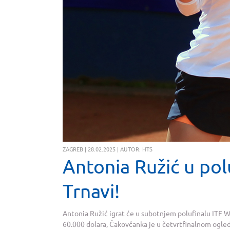
ZAGREB | 28.02.2025 | AUTOR: HTS
Antonia Ružić u polu
Trnavi!
Antonia Ružić igrat će u subotnjem polufinalu ITF W
60.000 dolara, Čakovčanka je u četvrtfinalnom ogle