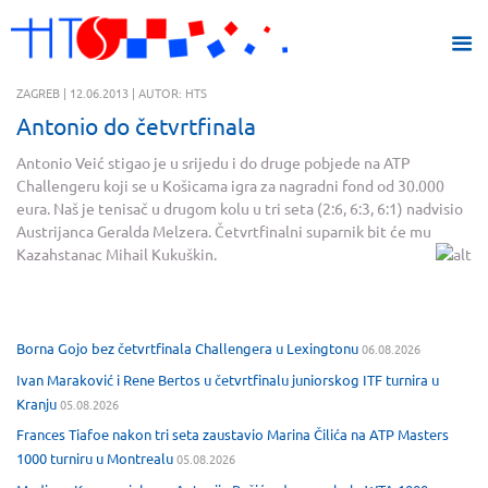
ZAGREB | 12.06.2013 | AUTOR: HTS
Antonio do četvrtfinala
Antonio Veić stigao je u srijedu i do druge pobjede na ATP
Challengeru koji se u Košicama igra za nagradni fond od 30.000
eura. Naš je tenisač u drugom kolu u tri seta (2:6, 6:3, 6:1) nadvisio
Austrijanca Geralda Melzera. Četvrtfinalni suparnik bit će mu
Kazahstanac Mihail Kukuškin.
Borna Gojo bez četvrtfinala Challengera u Lexingtonu
06.08.2026
Ivan Maraković i Rene Bertos u četvrtfinalu juniorskog ITF turnira u
Kranju
05.08.2026
Frances Tiafoe nakon tri seta zaustavio Marina Čilića na ATP Masters
1000 turniru u Montrealu
05.08.2026