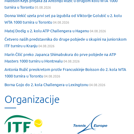
Madison Keys prejaka za Antoniju Ružić u drugom kolu WTA 1000
turnira u Torontu
05.08.2026
Donna Vekić uzela prvi set pa izgubila od Viktorije Golubić u 2. kolu
WTA 1000 turnira u Torontu
04.08.2026
Matej Dodig u 2. kolu ATP Challengera u Hagenu
04.08.2026
Četvero naših predstavnika do druge pobjede u skupini na juniorskom
ITF turniru u Kranju
04.08.2026
Marin Čilić preko Japanca Shimabukura do prve pobjede na ATP
Masters 1000 turniru u Montrealu
04.08.2026
Antonia Ružić preokretom protiv Francuskinje Boisson do 2. kola WTA
1000 turnira u Torontu
04.08.2026
Borna Gojo do 2. kola Challengera u Lexingtonu
04.08.2026
Organizacije