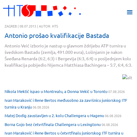
ZAGREB | 08.07.2013 | AUTOR: HTS
Antonio prošao kvalifikacije Bastada
Antonio Veić izborio je nastup u glavnom ždrijebu ATP turnira u
švedskom Bastadu (zemlja, 491.000 eura), Lošinjanin je nakon
Šveđana Renarda (6:2, 6:3) i Bergevija (6:3, 6:4) u posljednjem kolu
kvalifikacija pobijedio Nijemca Matthiasa Bachingera – 5:7, 6:4, 6:3.
Nikola Mektić ispao u Montrealu, a Donna Vekić u Torontu
07.08.2026
Ivan Maraković i Rene Bertos međusobno za završnicu juniorskog ITF
turnira u Kranju
06.08.2026
Matej Dodig zaustavljen u 2. kolu Challengera u Hagenu
06.08.2026
Borna Gojo bez četvrtfinala Challengera u Lexingtonu
06.08.2026
Ivan Maraković i Rene Bertos u četvrtfinalu juniorskog ITF turnira u