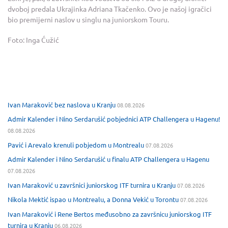
dvoboj predala Ukrajinka Adriana Tkačenko. Ovo je našoj igračici
bio premijerni naslov u singlu na juniorskom Touru.
Foto: Inga Ćužić
Ivan Maraković bez naslova u Kranju
08.08.2026
Admir Kalender i Nino Serdarušić pobjednici ATP Challengera u Hagenu!
08.08.2026
Pavić i Arevalo krenuli pobjedom u Montrealu
07.08.2026
Admir Kalender i Nino Serdarušić u finalu ATP Challengera u Hagenu
07.08.2026
Ivan Maraković u završnici juniorskog ITF turnira u Kranju
07.08.2026
Nikola Mektić ispao u Montrealu, a Donna Vekić u Torontu
07.08.2026
Ivan Maraković i Rene Bertos međusobno za završnicu juniorskog ITF
turnira u Kranju
06.08.2026