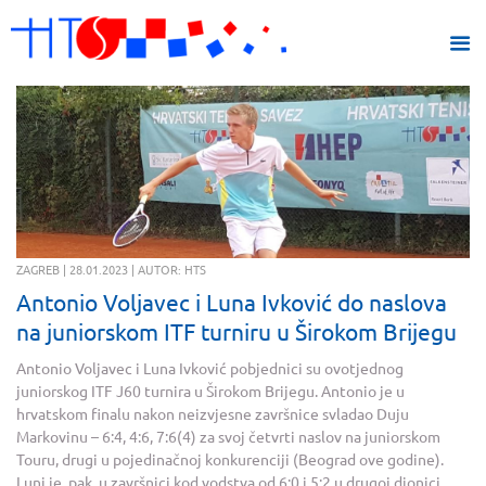
ZAGREB | 28.01.2023 | AUTOR: HTS
Antonio Voljavec i Luna Ivković do naslova
na juniorskom ITF turniru u Širokom Brijegu
Antonio Voljavec i Luna Ivković pobjednici su ovotjednog
juniorskog ITF J60 turnira u Širokom Brijegu. Antonio je u
hrvatskom finalu nakon neizvjesne završnice svladao Duju
Markovinu – 6:4, 4:6, 7:6(4) za svoj četvrti naslov na juniorskom
Touru, drugi u pojedinačnoj konkurenciji (Beograd ove godine).
Luni je, pak, u završnici kod vodstva od 6:0 i 5:2 u drugoj dionici