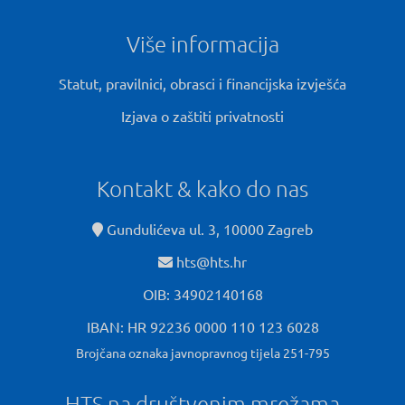
Više informacija
Statut, pravilnici, obrasci i financijska izvješća
Izjava o zaštiti privatnosti
Kontakt & kako do nas
Gundulićeva ul. 3, 10000 Zagreb
hts@hts.hr
OIB: 34902140168
IBAN: HR 92236 0000 110 123 6028
Brojčana oznaka javnopravnog tijela 251-795
HTS na društvenim mrežama