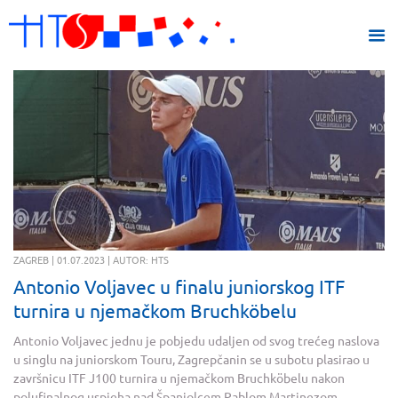
ZAGREB | 01.07.2023 | AUTOR: HTS
Antonio Voljavec u finalu juniorskog ITF
turnira u njemačkom Bruchköbelu
Antonio Voljavec jednu je pobjedu udaljen od svog trećeg naslova
u singlu na juniorskom Touru, Zagrepčanin se u subotu plasirao u
završnicu ITF J100 turnira u njemačkom Bruchköbelu nakon
polufinalnog uspjeha nad Španjolcem Pablom Martinezom