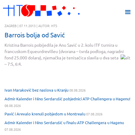
ZAGREB | 07.11.2013 | AUTOR: HTS
Barrois bolja od Savić
Kristina Barrois pobijedila je Anu Savić u 2. kolu ITF turnira u
francuskom Equeurdrevilleu (dvorana – tvrda podloga, nagradni
fond 25.000 dolara), njemačka je ten
isačica slavila u dva seta
– 7:5, 6:4.
Ivan Maraković bez naslova u Kranju
08.08.2026
Admir Kalender i Nino Serdarušić pobjednici ATP Challengera u Hagenu!
08.08.2026
Pavić i Arevalo krenuli pobjedom u Montrealu
07.08.2026
Admir Kalender i Nino Serdarušić u finalu ATP Challengera u Hagenu
07.08.2026