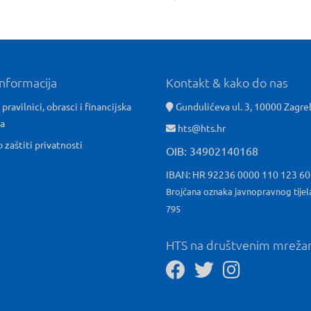
informacija
Kontakt & kako do nas
 pravilnici, obrasci i financijska
Gundulićeva ul. 3, 10000 Zagre
ća
hts@hts.hr
o zaštiti privatnosti
OIB: 34902140168
IBAN: HR 92236 0000 110 123 6
Brojčana oznaka javnopravnog tijel
795
HTS na društvenim mrež