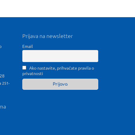
Prijava na newsletter
b
Email
Ako nastavite, prihvaćate pravila o
privatnosti
028
a 251-
ama