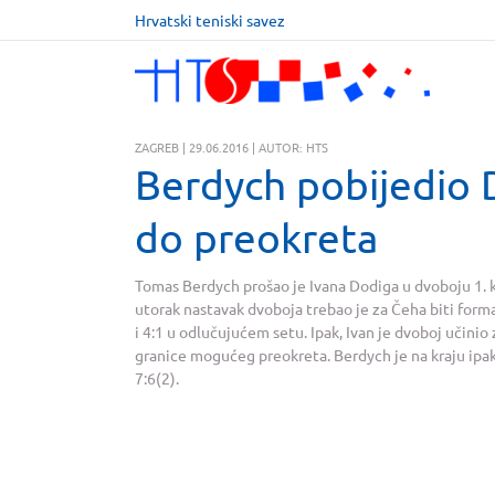
Hrvatski teniski savez
ZAGREB | 29.06.2016 | AUTOR: HTS
Berdych pobijedio 
do preokreta
Tomas Berdych prošao je Ivana Dodiga u dvoboju 1.
utorak nastavak dvoboja trebao je za Čeha biti form
i 4:1 u odlučujućem setu. Ipak, Ivan je dvoboj učinio 
granice mogućeg preokreta. Berdych je na kraju ipak n
7:6(2).