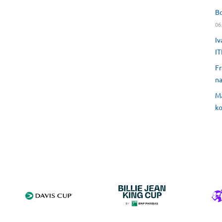
Bo
06
Iv
IT
Fr
na
Ma
ko