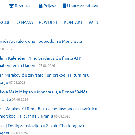
Rezultati
Prijava
Upute za prijavu
KCIJE
O NAMA
POVIJEST
KONTAKT
WTN
vić i Arevalo krenuli pobjedom u Montrealu
.08.2026
mir Kalender i Nino Serdarušić u finalu ATP
allengera u Hagenu
07.08.2026
an Maraković u završnici juniorskog ITF turnira u
anju
07.08.2026
kola Mektić ispao u Montrealu, a Donna Vekić u
orontu
07.08.2026
an Maraković i Rene Bertos međusobno za završnicu
niorskog ITF turnira u Kranju
06.08.2026
tej Dodig zaustavljen u 2. kolu Challengera u
agenu
06.08.2026