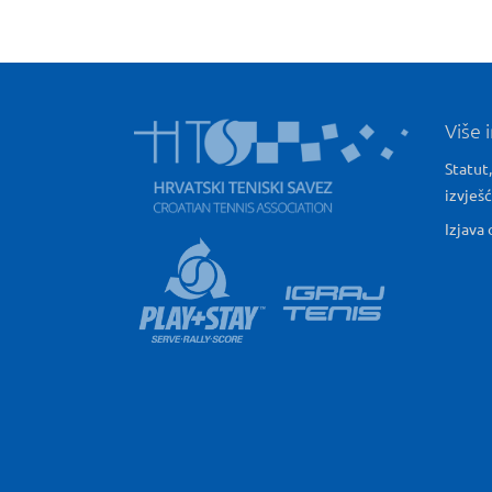
Više 
Statut,
izvješ
Izjava 