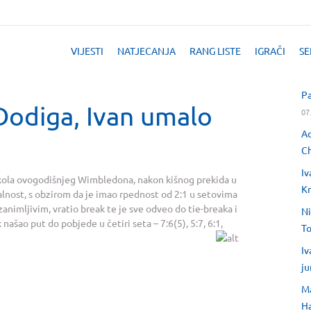
VIJESTI
NATJECANJA
RANG LISTE
IGRAČI
SE
Pa
Dodiga, Ivan umalo
07
Ad
Ch
Iv
 kola ovogodišnjeg Wimbledona, nakon kišnog prekida u
Kr
alnost, s obzirom da je imao rpednost od 2:1 u setovima
zanimljivim, vratio break te je sve odveo do tie-breaka i
Ni
ašao put do pobjede u četiri seta – 7:6(5), 5:7, 6:1,
T
Iv
ju
Ma
H