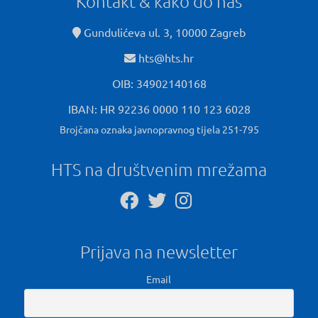
Kontakt & kako do nas
Gundulićeva ul. 3, 10000 Zagreb
hts@hts.hr
OIB: 34902140168
IBAN: HR 92236 0000 110 123 6028
Brojčana oznaka javnopravnog tijela 251-795
HTS na društvenim mrežama
Prijava na newsletter
Email