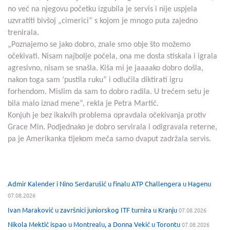
no već na njegovu početku izgubila je servis i nije uspjela
uzvratiti bivšoj „cimerici“ s kojom je mnogo puta zajedno
trenirala.
„Poznajemo se jako dobro, znale smo obje što možemo
očekivati. Nisam najbolje počela, ona me dosta stiskala i igrala
agresivno, nisam se snašla. Kiša mi je jaaaako dobro došla,
nakon toga sam ‘pustila ruku“ i odlučila diktirati igru
forhendom. Mislim da sam to dobro radila. U trećem setu je
bila malo iznad mene“, rekla je Petra Martić.
Konjuh je bez ikakvih problema opravdala očekivanja protiv
Grace Min. Podjednako je dobro servirala i odigravala reterne,
pa je Amerikanka tijekom meča samo dvaput zadržala servis.
Admir Kalender i Nino Serdarušić u finalu ATP Challengera u Hagenu
07.08.2026
Ivan Maraković u završnici juniorskog ITF turnira u Kranju
07.08.2026
Nikola Mektić ispao u Montrealu, a Donna Vekić u Torontu
07.08.2026