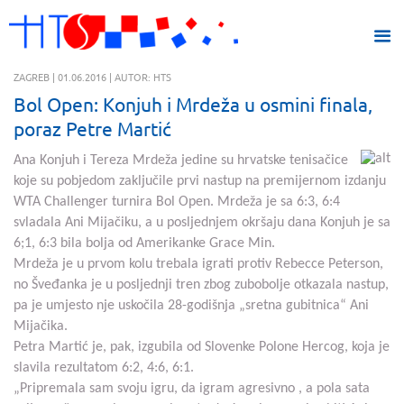
ZAGREB | 01.06.2016 | AUTOR: HTS
Bol Open: Konjuh i Mrdeža u osmini finala,
poraz Petre Martić
Ana Konjuh i Tereza Mrdeža jedine su hrvatske tenisačice
koje su pobjedom zaključile prvi nastup na premijernom izdanju
WTA Challenger turnira Bol Open. Mrdeža je sa 6:3, 6:4
svladala Ani Mijačiku, a u posljednjem okršaju dana Konjuh je sa
6;1, 6:3 bila bolja od Amerikanke Grace Min.
Mrdeža je u prvom kolu trebala igrati protiv Rebecce Peterson,
no Šveđanka je u posljednji tren zbog zubobolje otkazala nastup,
pa je umjesto nje uskočila 28-godišnja „sretna gubitnica“ Ani
Mijačika.
Petra Martić je, pak, izgubila od Slovenke Polone Hercog, koja je
slavila rezultatom 6:2, 4:6, 6:1.
„Pripremala sam svoju igru, da igram agresivno , a pola sata