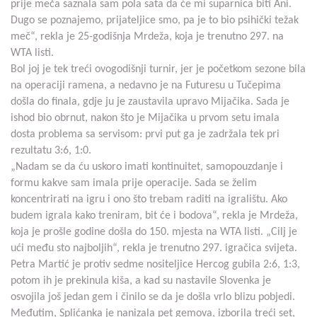
prije meča saznala sam pola sata da će mi suparnica biti Ani.
Dugo se poznajemo, prijateljice smo, pa je to bio psihički težak
meč“, rekla je 25-godišnja Mrdeža, koja je trenutno 297. na
WTA listi.
Bol joj je tek treći ovogodišnji turnir, jer je početkom sezone bila
na operaciji ramena, a nedavno je na Futuresu u Tučepima
došla do finala, gdje ju je zaustavila upravo Mijačika. Sada je
ishod bio obrnut, nakon što je Mijačika u prvom setu imala
dosta problema sa servisom: prvi put ga je zadržala tek pri
rezultatu 3:6, 1:0.
„Nadam se da ću uskoro imati kontinuitet, samopouzdanje i
formu kakve sam imala prije operacije. Sada se želim
koncentrirati na igru i ono što trebam raditi na igralištu. Ako
budem igrala kako treniram, bit će i bodova“, rekla je Mrdeža,
koja je prošle godine došla do 150. mjesta na WTA listi. „Cilj je
ući među sto najboljih“, rekla je trenutno 297. igračica svijeta.
Petra Martić je protiv sedme nositeljice Hercog gubila 2:6, 1:3,
potom ih je prekinula kiša, a kad su nastavile Slovenka je
osvojila još jedan gem i činilo se da je došla vrlo blizu pobjedi.
Međutim, Splićanka je nanizala pet gemova, izborila treći set,