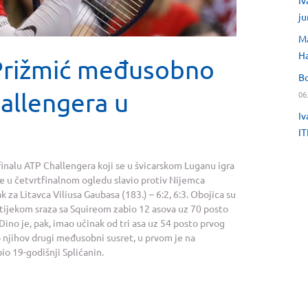
Iv
ju
Ma
H
 Prižmić međusobno
Bo
allengera u
06
Iv
IT
finalu ATP Challengera koji se u švicarskom Luganu igra
 je u četvrtfinalnom ogledu slavio protiv Nijemca
ak za Litavca Viliusa Gaubasa (183.) – 6:2, 6:3. Obojica su
e tijekom sraza sa Squireom zabio 12 asova uz 70 posto
. Dino je, pak, imao učinak od tri asa uz 54 posto prvog
 to njihov drugi međusobni susret, u prvom je na
io 19-godišnji Splićanin.