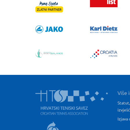
ZLATNI PARTNER
Više 
Statut,
izvješ
Izjava 