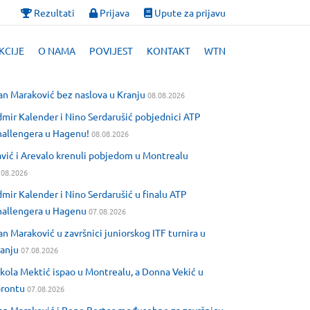
Rezultati
Prijava
Upute za prijavu
KCIJE
O NAMA
POVIJEST
KONTAKT
WTN
an Maraković bez naslova u Kranju
08.08.2026
mir Kalender i Nino Serdarušić pobjednici ATP
allengera u Hagenu!
08.08.2026
vić i Arevalo krenuli pobjedom u Montrealu
.08.2026
mir Kalender i Nino Serdarušić u finalu ATP
allengera u Hagenu
07.08.2026
an Maraković u završnici juniorskog ITF turnira u
anju
07.08.2026
kola Mektić ispao u Montrealu, a Donna Vekić u
orontu
07.08.2026