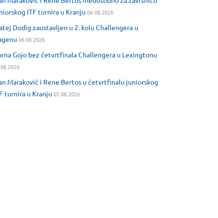
an Maraković i Rene Bertos međusobno za završnicu
niorskog ITF turnira u Kranju
06.08.2026
tej Dodig zaustavljen u 2. kolu Challengera u
agenu
06.08.2026
rna Gojo bez četvrtfinala Challengera u Lexingtonu
.08.2026
an Maraković i Rene Bertos u četvrtfinalu juniorskog
F turnira u Kranju
05.08.2026