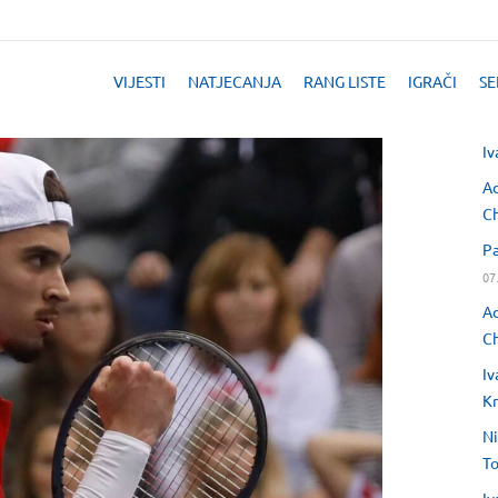
VIJESTI
NATJECANJA
RANG LISTE
IGRAČI
SE
Iv
Ad
Ch
Pa
07
Ad
Ch
Iv
Kr
Ni
T