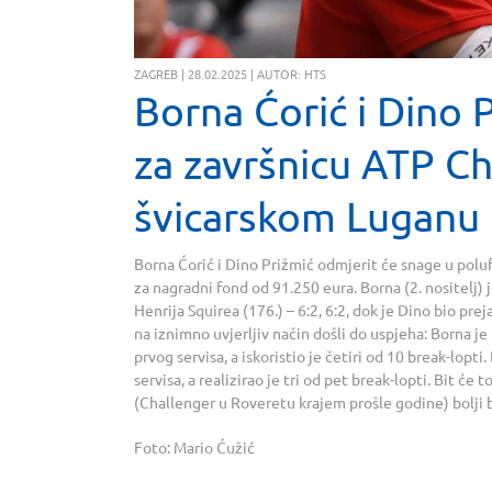
ZAGREB | 28.02.2025 | AUTOR: HTS
Borna Ćorić i Dino
za završnicu ATP Ch
švicarskom Luganu
Borna Ćorić i Dino Prižmić odmjerit će snage u polu
za nagradni fond od 91.250 eura. Borna (2. nositelj)
Henrija Squirea (176.) – 6:2, 6:2, dok je Dino bio prej
na iznimno uvjerljiv način došli do uspjeha: Borna j
prvog servisa, a iskoristio je četiri od 10 break-lopti
servisa, a realizirao je tri od pet break-lopti. Bit će
(Challenger u Roveretu krajem prošle godine) bolji b
Foto: Mario Ćužić