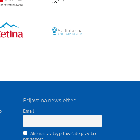
Prijava na newsletter
b
Email
Ako nastavite, prihvaćate pravila o
privatnosti