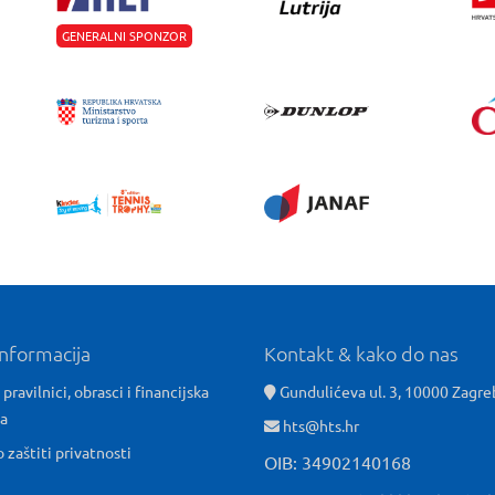
GENERALNI SPONZOR
informacija
Kontakt & kako do nas
 pravilnici, obrasci i financijska
Gundulićeva ul. 3, 10000 Zagre
ća
hts@hts.hr
o zaštiti privatnosti
OIB: 34902140168