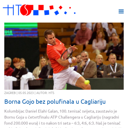
ZAGREB | 05.05.2023 | AUTOR: HTS
Borna Gojo bez polufinala u Cagliariju
Kolumbijac Daniel Elahi Galan, 100. tenisač svijeta, zaustavio je
Bornu Goja u četvrtfinalu ATP Challengera u Cagliariju (nagradni
fond 200.000 eura) i to nakon tri seta – 6:3, 4:6, 6:3. Naš je tenisač