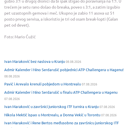
gubio 3:1 u drugoj dionici da bi ipak stigao do poravnanja na 1:1. U
trećem je setu rano došao do breaka, poveo s 3:1, a zatim izgubio
pet uzastopnih gemova i meč. Ukupno je zabio 11 asova uz 51
posto prvog servisa, a iskoristio je tri od osam break-lopti (Galan
pet od devet).
Foto: Mario Ćužić
Ivan Maraković bez naslova u Kranju
08.08.2026
Admir Kalender i Nino Serdarušić pobjednici ATP Challengera u Hagenu!
08.08.2026
Pavić i Arevalo krenuli pobjedom u Montrealu
07.08.2026
Admir Kalender i Nino Serdarušić u finalu ATP Challengera u Hagenu
07.08.2026
Ivan Maraković u završnici juniorskog ITF turnira u Kranju
07.08.2026
Nikola Mektić ispao u Montrealu, a Donna Vekić u Torontu
07.08.2026
Ivan Maraković i Rene Bertos međusobno za završnicu juniorskog ITF