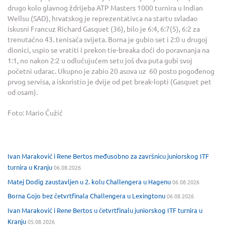
drugo kolo glavnog ždrijeba ATP Masters 1000 turnira u Indian
Wellsu (SAD), hrvatskog je reprezentativca na startu svladao
iskusni Francuz Richard Gasquet (36), bilo je 6:4, 6:7(5), 6:2 za
trenutačno 43. tenisača svijeta. Borna je gubio set i 2:0 u drugoj
dionici, uspio se vratiti i prekon tie-breaka doći do poravnanja na
1:1, no nakon 2:2 u odlučujućem setu još dva puta gubi svoj
početni udarac. Ukupno je zabio 20 asova uz 60 posto pogođenog
prvog servisa, a iskoristio je dvije od pet break-lopti (Gasquet pet
od osam).
Foto: Mario Ćužić
Ivan Maraković i Rene Bertos međusobno za završnicu juniorskog ITF
turnira u Kranju
06.08.2026
Matej Dodig zaustavljen u 2. kolu Challengera u Hagenu
06.08.2026
Borna Gojo bez četvrtfinala Challengera u Lexingtonu
06.08.2026
Ivan Maraković i Rene Bertos u četvrtfinalu juniorskog ITF turnira u
Kranju
05.08.2026