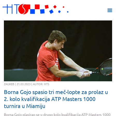
ZAGREB | 21.03.2023 | AUTOR: HTS
Borna Gojo spasio tri meč-lopte za prolaz u
2. kolo kvalifikacija ATP Masters 1000
turnira u Miamiju
Borna Gojo plasirao se u drugo kolo kvalifikacija ATP Masters 1000