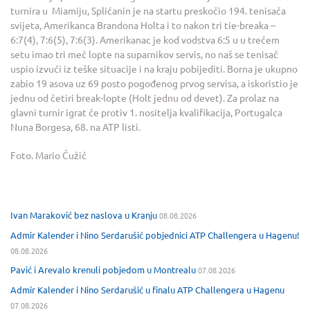
turnira u Miamiju, Splićanin je na startu preskočio 194. tenisača
svijeta, Amerikanca Brandona Holta i to nakon tri tie-breaka –
6:7(4), 7:6(5), 7:6(3). Amerikanac je kod vodstva 6:5 u u trećem
setu imao tri meč lopte na suparnikov servis, no naš se tenisač
uspio izvući iz teške situacije i na kraju pobijediti. Borna je ukupno
zabio 19 asova uz 69 posto pogođenog prvog servisa, a iskoristio je
jednu od četiri break-lopte (Holt jednu od devet). Za prolaz na
glavni turnir igrat će protiv 1. nositelja kvalifikacija, Portugalca
Nuna Borgesa, 68. na ATP listi.
Foto. Mario Ćužić
Ivan Maraković bez naslova u Kranju
08.08.2026
Admir Kalender i Nino Serdarušić pobjednici ATP Challengera u Hagenu!
08.08.2026
Pavić i Arevalo krenuli pobjedom u Montrealu
07.08.2026
Admir Kalender i Nino Serdarušić u finalu ATP Challengera u Hagenu
07.08.2026