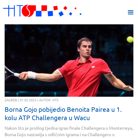
ZAGREB | 01.03.2023 | AUTOR: HTS
Borna Gojo pobijedio Benoita Pairea u 1.
kolu ATP Challengera u Wacu
Nakon što je prošlog tjedna igrao finale Challengera u Monterreyu,
Borna Gojo nastavlja s odličnim igrama i na Challengeru u