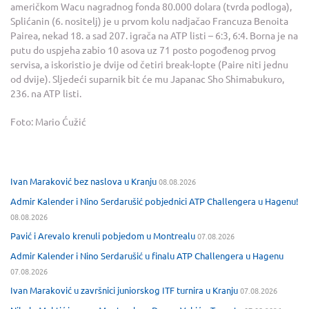
američkom Wacu nagradnog fonda 80.000 dolara (tvrda podloga),
Splićanin (6. nositelj) je u prvom kolu nadjačao Francuza Benoita
Pairea, nekad 18. a sad 207. igrača na ATP listi – 6:3, 6:4. Borna je na
putu do uspjeha zabio 10 asova uz 71 posto pogođenog prvog
servisa, a iskoristio je dvije od četiri break-lopte (Paire niti jednu
od dvije). Sljedeći suparnik bit će mu Japanac Sho Shimabukuro,
236. na ATP listi.
Foto: Mario Ćužić
Ivan Maraković bez naslova u Kranju
08.08.2026
Admir Kalender i Nino Serdarušić pobjednici ATP Challengera u Hagenu!
08.08.2026
Pavić i Arevalo krenuli pobjedom u Montrealu
07.08.2026
Admir Kalender i Nino Serdarušić u finalu ATP Challengera u Hagenu
07.08.2026
Ivan Maraković u završnici juniorskog ITF turnira u Kranju
07.08.2026