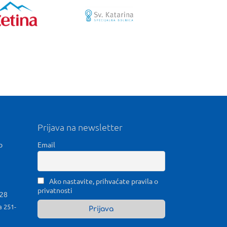
Prijava na newsletter
b
Email
Ako nastavite, prihvaćate pravila o
privatnosti
028
a 251-