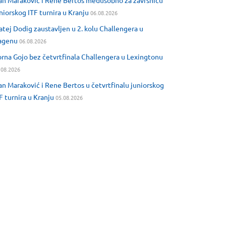
an Maraković i Rene Bertos međusobno za završnicu
niorskog ITF turnira u Kranju
06.08.2026
tej Dodig zaustavljen u 2. kolu Challengera u
agenu
06.08.2026
rna Gojo bez četvrtfinala Challengera u Lexingtonu
.08.2026
an Maraković i Rene Bertos u četvrtfinalu juniorskog
F turnira u Kranju
05.08.2026