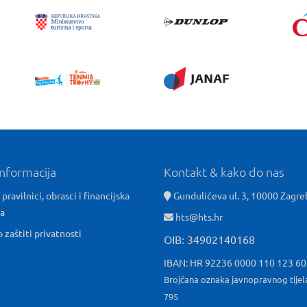
informacija
Kontakt & kako do nas
 pravilnici, obrasci i financijska
Gundulićeva ul. 3, 10000 Zagre
ća
hts@hts.hr
o zaštiti privatnosti
OIB: 34902140168
IBAN: HR 92236 0000 110 123 6
Brojčana oznaka javnopravnog tijel
795