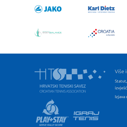
Više 
Statut,
izvješ
Izjava 