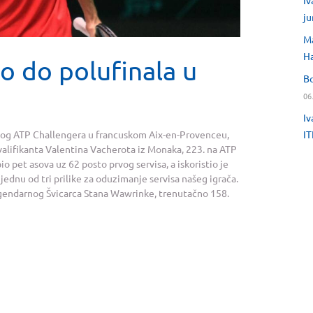
Iv
ju
Ma
H
vo do polufinala u
Bo
06
Iv
IT
jakog ATP Challengera u francuskom Aix-en-Provenceu,
valifikanta Valentina Vacherota iz Monaka, 223. na ATP
bio pet asova uz 62 posto prvog servisa, a iskoristio je
i jednu od tri prilike za oduzimanje servisa našeg igrača.
 legendarnog Švicarca Stana Wawrinke, trenutačno 158.