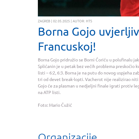
ZAGREB | 02.05.2025 | AUTOR: HTS
Borna Gojo uvjerlji
Francuskoj!
Borna Gojo pridružio se Borni Ćoriću u polufinalu 
Splićanin je u petak bez većih problema preskočio k
listi – 6:2, 6:3. Borna je na putu do novog uspjeha za
tri od devet break-lopti. Vacherot nije realizirao nit
Gojo će za plasman u nedjeljni finale igrati protiv
na ATP listi.
Foto: Mario Ćužić
Organizacije