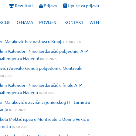
Rezultati
Prijava
Upute za prijavu
KCIJE
O NAMA
POVIJEST
KONTAKT
WTN
an Maraković bez naslova u Kranju
08.08.2026
mir Kalender i Nino Serdarušić pobjednici ATP
allengera u Hagenu!
08.08.2026
vić i Arevalo krenuli pobjedom u Montrealu
.08.2026
mir Kalender i Nino Serdarušić u finalu ATP
allengera u Hagenu
07.08.2026
an Maraković u završnici juniorskog ITF turnira u
anju
07.08.2026
kola Mektić ispao u Montrealu, a Donna Vekić u
orontu
07.08.2026