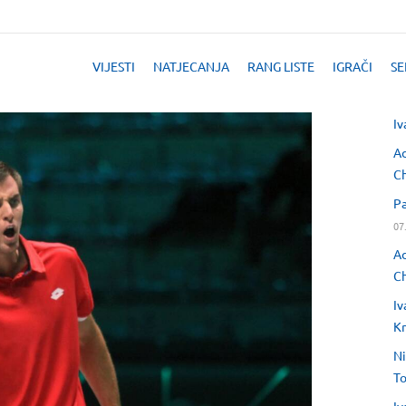
VIJESTI
NATJECANJA
RANG LISTE
IGRAČI
SE
Iv
Ad
Ch
Pa
07
Ad
Ch
Iv
Kr
Ni
T