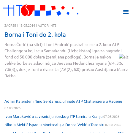
ZAGREB | 13.05.2014 | AUTOR: HTS
Borna i Toni do 2. kola
Borna Ćorić (na slici) i Toni Androić plasirali su se u 2. kolo ATP
Challengera koji se u Samarkandu (Uzbekistan) igra za nagradni
fond od 50.000 dolara (zemljana podloga)
. Borna je nakon
velike borbe svladao Indijca Jeevana Nedunchezhiyana (6:4, 3:6,
7:6(3)), dok je Toni u dva seta (7:6(2), 6:0) prošao Austrijanca Marca
Ratha.
Admir Kalender i Nino Serdarušić u finalu ATP Challengera u Hagenu
07.08.2026
Ivan Maraković u završnici juniorskog ITF turnira u Kranju
07.08.2026
Nikola Mektić ispao u Montrealu, a Donna Vekić u Torontu
07.08.2026