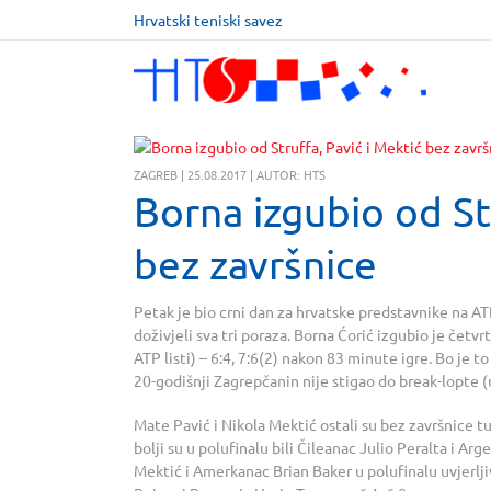
Hrvatski teniski savez
ZAGREB | 25.08.2017 | AUTOR: HTS
Borna izgubio od Str
bez završnice
Petak je bio crni dan za hrvatske predstavnike na ATP
doživjeli sva tri poraza. Borna Ćorić izgubio je četv
ATP listi) – 6:4, 7:6(2) nakon 83 minute igre. Bo je 
20-godišnji Zagrepčanin nije stigao do break-lopte 
Mate Pavić i Nikola Mektić ostali su bez završnice tu
bolji su u polufinalu bili Čileanac Julio Peralta i Arg
Mektić i Amerkanac Brian Baker u polufinalu uvjerlj