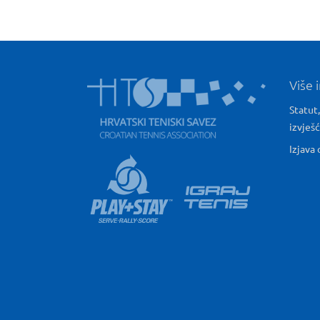
Više 
Statut,
izvješ
Izjava 