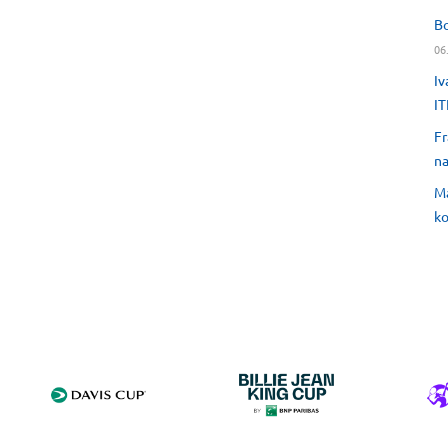
Bo
06
Iv
IT
Fr
na
Ma
ko