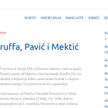
VIJESTI
NATJECANJA
RANG LISTE
IGRAČI
SE
Pa
07
uffa, Pavić i Mektić
Ad
Ch
Iv
Kr
 turniru iz Serije 250 u Winston-Salemu, naši su igrači
Ni
rtfinalni susret od Nijemca Jan-Lennarda Struffa (56. na
to dvoboj u kojem je viđen samo jedan brreak i u kojem
T
(ukupno osvojio 16 poena na servis suparnika).
Iv
ju
rnira parova, od Pavića i Nenada Zimonjića iz Srbije
entinac Horacio Zeballos (7:6(6), 1:6, 10:8), dok su
Ma
ivo poraženi od 2. nositelja, Nizozemca Jean-Juliena
H