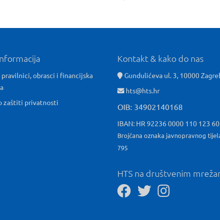
informacija
Kontakt & kako do nas
 pravilnici, obrasci i financijska
Gundulićeva ul. 3, 10000 Zagre
ća
hts@hts.hr
o zaštiti privatnosti
OIB: 34902140168
IBAN: HR 92236 0000 110 123 6
Brojčana oznaka javnopravnog tijel
795
HTS na društvenim mrež