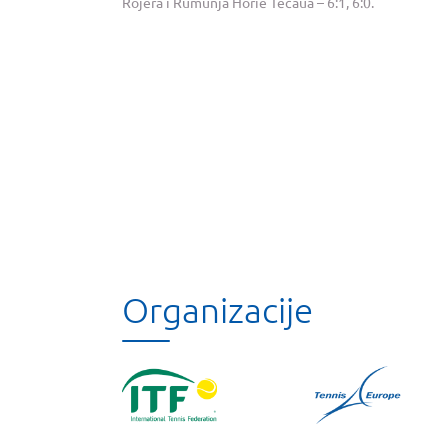
Rojera i Rumunja Horie Tecaua – 6:1, 6:0.
Organizacije