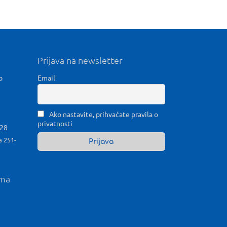
Prijava na newsletter
b
Email
Ako nastavite, prihvaćate pravila o
privatnosti
028
a 251-
ama