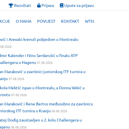
Rezultati
Prijava
Upute za prijavu
KCIJE
O NAMA
POVIJEST
KONTAKT
WTN
vić i Arevalo krenuli pobjedom u Montrealu
.08.2026
mir Kalender i Nino Serdarušić u finalu ATP
allengera u Hagenu
07.08.2026
an Maraković u završnici juniorskog ITF turnira u
anju
07.08.2026
kola Mektić ispao u Montrealu, a Donna Vekić u
orontu
07.08.2026
an Maraković i Rene Bertos međusobno za završnicu
niorskog ITF turnira u Kranju
06.08.2026
tej Dodig zaustavljen u 2. kolu Challengera u
agenu
06.08.2026