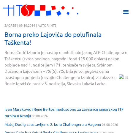
ZAGREB | 09.10.2014 | AUTOR: HTS
Borna preko Lajovića do polufinala
Taškenta!
Borna Ćorić izborio je nastup u polufinalu jakog ATP Challengera u
Taškentu (tvrda podloga, nagradni fond 125.000 dolara) nakon
pobjede nad 1. nositeljem i 71. tenisačem svijeta, Srbinom
Dušanom Lajovićem – 7:6(5), 7:5. Bila je to njegova osma
uzastopna pobjeda (osvojio Challenger u Izmiru).
Za ulazak u
finale igrati će protiv 3. nositelja, Slovaka Lukaša Lacka.
Ivan Maraković i Rene Bertos međusobno za završnicu juniorskog ITF
turnira u Kranju
06.08.2026
Matej Dodig zaustavljen u 2. kolu Challengera u Hagenu
06.08.2026
Borna Gojo bez četvrtfinala Challengera u Lexingtonu
06.08.2026