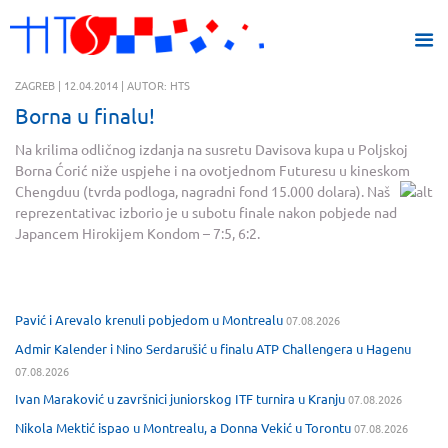
ZAGREB | 12.04.2014 | AUTOR: HTS
Borna u finalu!
Na krilima odličnog izdanja na susretu Davisova kupa u Poljskoj
Borna Ćorić niže uspjehe i na ovotjednom Futuresu u kineskom
Chengduu (tvrda podlo
ga, nagradni fond 15.000 dolara). Naš
reprezentativac izborio je u subotu finale nakon pobjede nad
Japancem Hirokijem Kondom – 7:5, 6:2.
Pavić i Arevalo krenuli pobjedom u Montrealu
07.08.2026
Admir Kalender i Nino Serdarušić u finalu ATP Challengera u Hagenu
07.08.2026
Ivan Maraković u završnici juniorskog ITF turnira u Kranju
07.08.2026
Nikola Mektić ispao u Montrealu, a Donna Vekić u Torontu
07.08.2026