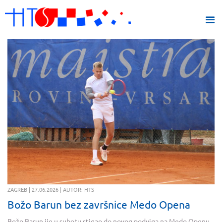
ZAGREB | 27.06.2026 | AUTOR: HTS
Božo Barun bez završnice Medo Opena
Božo Barun ije u subotu stigao do novog podviga na Medo Openu,