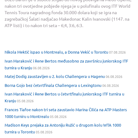
nakon tri ovotjedne pobjede njega je u polufinalu ovog ITF World
Tennis Toura nagradnog fonda 30.000 dolara koji se igra na
zagrebačkoj Šalati nadjačao Makedonac Kalin Ivanovski (1147. na
ATP listi) i to nakon tri seta – 6;4, 3:6, 6:3.
Nikola Mektić ispao u Montrealu, a Donna Vekić u Torontu
07.08.2026
Ivan Maraković i Rene Bertos međusobno za završnicu juniorskog ITF
turnira u Kranju
06.08.2026
Matej Dodig zaustavljen u 2. kolu Challengera u Hagenu
06.08.2026
Borna Gojo bez četvrtfinala Challengera u Lexingtonu
06.08.2026
Ivan Maraković i Rene Bertos u četvrtfinalu juniorskog ITF turnira u
Kranju
05.08.2026
Frances Tiafoe nakon tri seta zaustavio Marina Čilića na ATP Masters
1000 turniru u Montrealu
05.08.2026
Madison Keys prejaka za Antoniju Ružić u drugom kolu WTA 1000
turnira u Torontu
05.08.2026