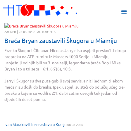
ZAGREB | 26.03.2019 | AUTOR: HTS
Braća Bryan zaustavili Škugora u Miamiju
Franko Škugor i Čileanac Nicolas Jarry nisu uspjeli preskočiti drugu
prepreku na ATP turniru iz Masters 1000 Serije u Miamiju,
uspješniji od njih bili su 3. nositelji, legendarna braća Bob i Mike
Bryan i to u tri seta – 6:1, 6:7(6), 10:3.
Jarry i Škugor su dva puta gubili svoj servis, a niti jednom tijekom
meča nisu došli do breaka. Ipak, uspjeli su stići do odlučujućeg tie-
breaka u kojem su vodili s 2:1, da bi zatim osvojili tek jedan od
sljedećih deset poena.
Ivan Maraković bez naslova u Kranju
08.08.2026