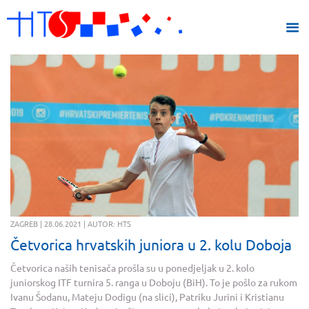
ZAGREB | 28.06.2021 | AUTOR: HTS
Četvorica hrvatskih juniora u 2. kolu Doboja
Četvorica naših tenisača prošla su u ponedjeljak u 2. kolo
juniorskog ITF turnira 5. ranga u Doboju (BiH). To je pošlo za rukom
Ivanu Šodanu, Mateju Dodigu (na slici), Patriku Jurini i Kristianu