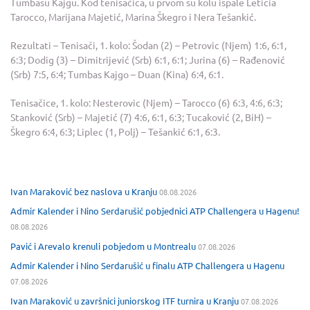
Tumbasu Kajgu. Kod tenisačica, u prvom su kolu ispale Leticia
Tarocco, Marijana Majetić, Marina Škegro i Nera Tešankić.
Rezultati – Tenisači, 1. kolo: Šodan (2) – Petrovic (Njem) 1:6, 6:1,
6:3; Dodig (3) – Dimitrijević (Srb) 6:1, 6:1; Jurina (6) – Rađenović
(Srb) 7:5, 6:4; Tumbas Kajgo – Duan (Kina) 6:4, 6:1.
Tenisačice, 1. kolo: Nesterovic (Njem) – Tarocco (6) 6:3, 4:6, 6:3;
Stanković (Srb) – Majetić (7) 4:6, 6:1, 6:3; Tucaković (2, BiH) –
Škegro 6:4, 6:3; Liplec (1, Polj) – Tešankić 6:1, 6:3.
Ivan Maraković bez naslova u Kranju
08.08.2026
Admir Kalender i Nino Serdarušić pobjednici ATP Challengera u Hagenu!
08.08.2026
Pavić i Arevalo krenuli pobjedom u Montrealu
07.08.2026
Admir Kalender i Nino Serdarušić u finalu ATP Challengera u Hagenu
07.08.2026
Ivan Maraković u završnici juniorskog ITF turnira u Kranju
07.08.2026