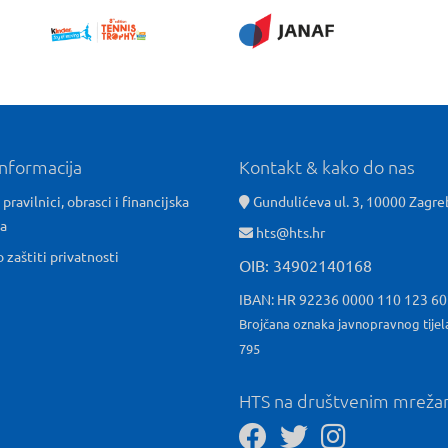
informacija
Kontakt & kako do nas
 pravilnici, obrasci i financijska
Gundulićeva ul. 3, 10000 Zagre
ća
hts@hts.hr
o zaštiti privatnosti
OIB: 34902140168
IBAN: HR 92236 0000 110 123 6
Brojčana oznaka javnopravnog tijel
795
HTS na društvenim mrež