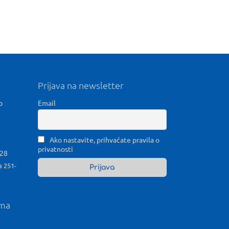
Prijava na newsletter
b
Email
Ako nastavite, prihvaćate pravila o
privatnosti
028
a 251-
ama