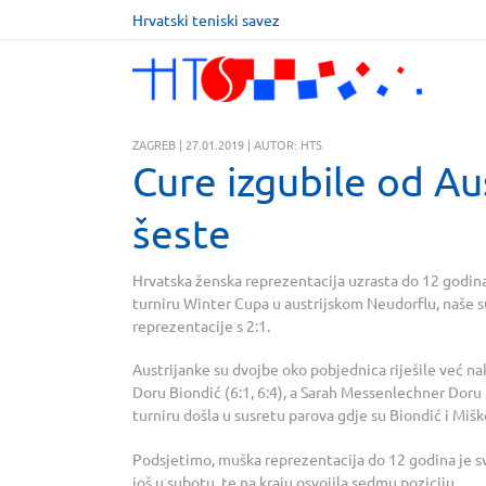
Hrvatski teniski savez
ZAGREB | 27.01.2019 | AUTOR: HTS
Cure izgubile od Aus
šeste
Hrvatska ženska reprezentacija uzrasta do 12 godina 
turniru Winter Cupa u austrijskom Neudorflu, naše 
reprezentacije s 2:1.
Austrijanke su dvojbe oko pobjednica riješile već na
Doru Biondić (6:1, 6:4), a Sarah Messenlechner Doru M
turniru došla u susretu parova gdje su Biondić i Miško
Podsjetimo, muška reprezentacija do 12 godina je svo
još u subotu, te na kraju osvojila sedmu poziciju.