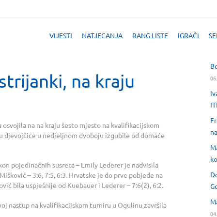
VIJESTI
NATJECANJA
RANG LISTE
IGRAČI
SE
Bo
trijanki, na kraju
06
Iv
IT
Fr
osvojila na na kraju šesto mjesto na kvalifikacijskom
na
su djevojčice u nedjeljnom dvoboju izgubile od domaće
Ma
ko
kon pojedinačnih susreta – Emily Lederer je nadvisila
Do
išković – 3:6, 7:5, 6:3. Hrvatske je do prve pobjede na
vić bila uspješnije od Kuebauer i Lederer – 7:6(2), 6:2.
Go
Ma
j nastup na kvalifikacijskom turniru u Ogulinu završila
04