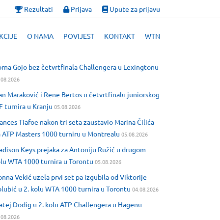
Rezultati
Prijava
Upute za prijavu
KCIJE
O NAMA
POVIJEST
KONTAKT
WTN
rna Gojo bez četvrtfinala Challengera u Lexingtonu
.08.2026
an Maraković i Rene Bertos u četvrtfinalu juniorskog
F turnira u Kranju
05.08.2026
ances Tiafoe nakon tri seta zaustavio Marina Čilića
 ATP Masters 1000 turniru u Montrealu
05.08.2026
dison Keys prejaka za Antoniju Ružić u drugom
lu WTA 1000 turnira u Torontu
05.08.2026
nna Vekić uzela prvi set pa izgubila od Viktorije
lubić u 2. kolu WTA 1000 turnira u Torontu
04.08.2026
tej Dodig u 2. kolu ATP Challengera u Hagenu
.08.2026