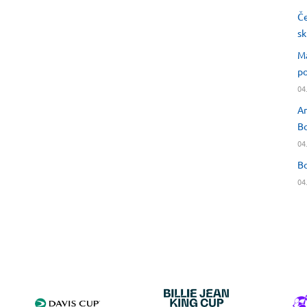
Če
sk
Ma
po
04
An
Bo
04
Bo
04