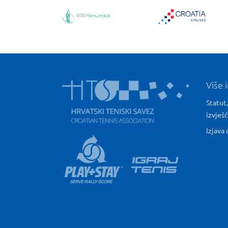
Više 
Statut,
izvješ
Izjava 