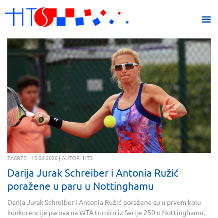
ZAGREB | 15.06.2026 | AUTOR: HTS
Darija Jurak Schreiber i Antonia Ružić
poražene u paru u Nottinghamu
Darija Jurak Schreiber i Antonia Ružić poražene su u prvom kolu
konkurencije parova na WTA turniru iz Serije 250 u Nottinghamu,