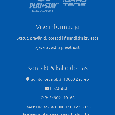
Više informacija
Statut, pravilnici, obrasci i financijska izvješća
Izjava o zaštiti privatnosti
Kontakt & kako do nas
Gundulićeva ul. 3, 10000 Zagreb
hts@hts.hr
OIB: 34902140168
IBAN: HR 92236 0000 110 123 6028
Brojčana oznaka javnopravnog tijela 251-795