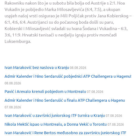
Rakovniku nakon što je u subotu bila bolja od Austrije s 2:1. Noa
Vukadin je pobijedio Marka Milosavljevića (6:4, 7:5), a ukupan
uspjeh našoj vrsti osigurao je Mili Poljičak protiv Jana Kobierskog –
6:1, 4:6, 6:4. Austrijanci su do počasnog boda došli su paru,
Kobierski i Milosavljević svladali su Ivana Šodana i Vukadina – 6:3,
3:6, 11:9. Hrvatski tenisači u nedjelju igraju protiv momčadi
Luksemburga.
Ivan Maraković bez naslova u Kranju
08.08.2026
Admir Kalender i Nino Serdarušić pobjednici ATP Challengera u Hagenu!
08.08.2026
Pavić i Arevalo krenuli pobjedom u Montrealu
07.08.2026
Admir Kalender i Nino Serdarušić u finalu ATP Challengera u Hagenu
07.08.2026
Ivan Maraković u završnici juniorskog ITF turnira u Kranju
07.08.2026
Nikola Mektić ispao u Montrealu, a Donna Vekić u Torontu
07.08.2026
Ivan Maraković i Rene Bertos međusobno za završnicu juniorskog ITF