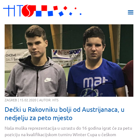
ZAGREB | 15.02.2020 | AUTOR: HTS
Dečki u Rakovniku bolji od Austrijanaca, u
nedjelju za peto mjesto
Naša muška reprezentacija u uzrastu do 16 godina igrat će za petu
poziciju na kvalifikacijskom turniru Winter Cupa u češkom