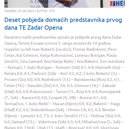
ZAGREB | 01.09.2025 | AUTOR: HTS
Deset pobjeda domaćih predstavnika prvog
dana TE Zadar Opena
Desetero naših predstavnika upisalo je pobjede prvog dana Zadar
Opena, Tennis Europe turnira 3. ranga uzrasta do 14 godina.
Uspješni su bili Ivan Bobetić (na slici), Florian Radinković, Pero
Čelan, Kai Grimson, Vanja Kukuruzović, Lorenzo Butigan, Paula
Smolčić, Gita Gamauf, Ana Marija Rebić i Ana Baketić. Evo rezultata
– Tenisači, 1. kolo: Butigan – Tomović (Srb) 6:1, 6:4; Marinelli (Ita) –
Relata 6:0, 6:1, Pavlović (Srb) – Anić 6:2, 6:2; 2 kolo: Bobetić (3.) –
Prosen (Slo) 6:0, 6:0; Radinković (13.) – Bandarenka (Rus) 6:2, 6:1,
Čelan (14.) – Danubio (Švi) 6:3, 3:6, 6:3, Grimson (16.) – Zakoski
(Mak) 6:0, 6:0; Kukuruzović – Šutov (15., Rus) 6:4, 6:4, Kunovjanek
(7., Svk) – Karara 6:0, 6:0, Czopek (9., VB) – Končar 6:1, 6:0;
Tenisačice, 1. kolo: Rebić – Macan (Njem) 6:0, 6:2; Baketić – Nagy
(Mađ) 6:2, 6:2; Slobodnikova (Svk) – Hirons 2:6, 6:2, 6:3, Bessler
(Njem) – Lamešić 6:2, 7:5; 2. kolo: Smolčić (11.) – Dolinar (Slo) 6:0,
6.0, Gamauf (15.) – Valentova (Svk) 6:3, 6:4; Mihalovičova (5., Svk) –
Bielen 6:0, 7:6(4) , Olah (13., Mađ) – Rončević 6:0, 6:0, Mojzisova