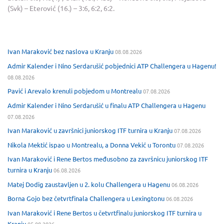
(Svk) – Eterović (16.) – 3:6, 6:2, 6:2.
Ivan Maraković bez naslova u Kranju
08.08.2026
Admir Kalender i Nino Serdarušić pobjednici ATP Challengera u Hagenu!
08.08.2026
Pavić i Arevalo krenuli pobjedom u Montrealu
07.08.2026
Admir Kalender i Nino Serdarušić u finalu ATP Challengera u Hagenu
07.08.2026
Ivan Maraković u završnici juniorskog ITF turnira u Kranju
07.08.2026
Nikola Mektić ispao u Montrealu, a Donna Vekić u Torontu
07.08.2026
Ivan Maraković i Rene Bertos međusobno za završnicu juniorskog ITF
turnira u Kranju
06.08.2026
Matej Dodig zaustavljen u 2. kolu Challengera u Hagenu
06.08.2026
Borna Gojo bez četvrtfinala Challengera u Lexingtonu
06.08.2026
Ivan Maraković i Rene Bertos u četvrtfinalu juniorskog ITF turnira u
Kranju
05.08.2026