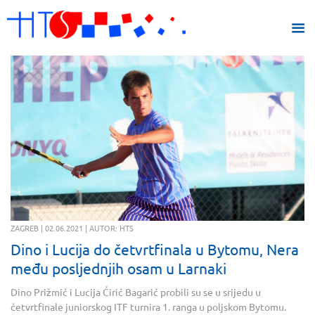
ZAGREB | 02.06.2021 | AUTOR: HTS
Dino i Lucija do četvrtfinala u Bytomu, Nera
među posljednjih osam u Larnaki
Dino Prižmić i Lucija Ćirić Bagarić probili su se u srijedu u
četvrtfinale juniorskog ITF turnira 1. ranga u poljskom Bytomu.