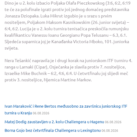
Dino je u 2. kolu izbacio Poljaka Olafa Pieczkowskog (3:6, 6:2, 6:19
te će za polufinale igrati protiv još jednog domaćeg predstavnika
Jonasza Dziopaka. Luka Mikrut izgubio je u srazu s prvim
nositeljem, Poljakom Maksom Kasnikowskim (26. junior svijeta) –
6:4, 6:2. Lucija je u 2. kolu turnira tenisačica preskočila rumunjsku
kvalifikanticu Vanessu Ioanu Georgianu Popa Telusanu – 6.3, 6.1.
Sljedeća suparnica joj je Kanađanka Victoria Mboko, 101. juniorka
svijeta.
Nera Tešankić napravila je i drugi korak na juniorskom ITF turniru 4.
ranga u Larnaki (Cipar), Osječanka je slavila protiv 7. nositeljice,
Izraelke Mike Buchnik – 6:2, 4:6, 6:4. U četvrtfinalu joj slijedi meč
protiv 3. nositeljice, Njemica Martine Markov.
Ivan Maraković i Rene Bertos međusobno za završnicu juniorskog ITF
turnira u Kranju
06.08.2026
Matej Dodig zaustavljen u 2. kolu Challengera u Hagenu
06.08.2026
Borna Gojo bez četvrtfinala Challengera u Lexingtonu
06.08.2026