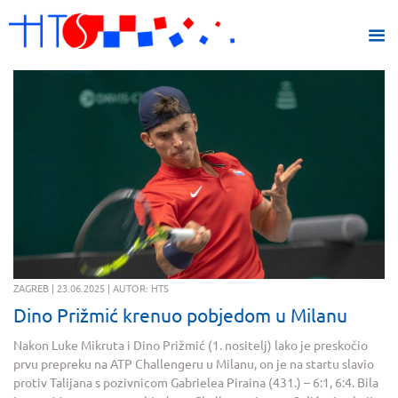
ZAGREB | 23.06.2025 | AUTOR: HTS
Dino Prižmić krenuo pobjedom u Milanu
Nakon Luke Mikruta i Dino Prižmić (1. nositelj) lako je preskočio
prvu prepreku na ATP Challengeru u Milanu, on je na startu slavio
protiv Talijana s pozivnicom Gabrielea Piraina (431.) – 6:1, 6:4. Bila