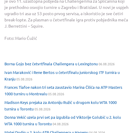
je ovo 11. uzastopna pobjeda na Challengerima za Splićanina koji
je prethodno osvojio turnire u Zagrebu i Bratislavi. U novi je uspjeh
ugradio tri asa uz 53 posto prvog servisa, a iskoristio je sve četiri
break-lopte. Za plasman u četvrtfinale igra protiv pobjednika meča
J. Berrettini – Squire.
Foto: Mario Ćužić
Borna Gojo bez četvrtfinala Challengera u Lexingtonu
06.08.2026
Ivan Maraković i Rene Bertos u četvrtfinalu juniorskog ITF turnira u
Kranju
05.08.2026
Frances Tiafoe nakon tri seta zaustavio Marina Čilića na ATP Masters
1000 turniru u Montrealu
05.08.2026
Madison Keys prejaka za Antoniju Ružić u drugom kolu WTA 1000
turnira u Torontu
05.08.2026
Donna Vekić uzela prvi set pa izgubila od Viktorije Golubić u 2. kolu
WTA 1000 turnira u Torontu
04.08.2026
Matej Dodig u 2. kolu ATP Challengera u Hagenu
04.08.2026