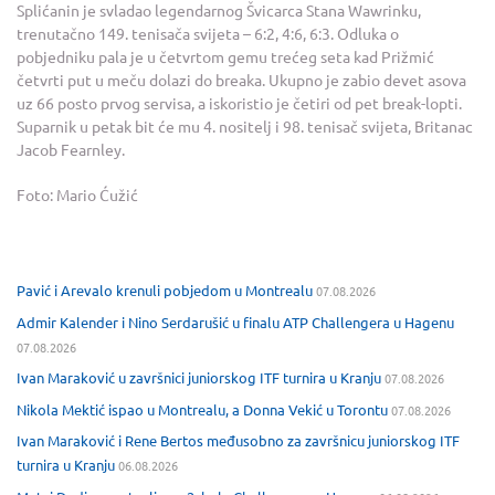
Splićanin je svladao legendarnog Švicarca Stana Wawrinku,
trenutačno 149. tenisača svijeta – 6:2, 4:6, 6:3. Odluka o
pobjedniku pala je u četvrtom gemu trećeg seta kad Prižmić
četvrti put u meču dolazi do breaka. Ukupno je zabio devet asova
uz 66 posto prvog servisa, a iskoristio je četiri od pet break-lopti.
Suparnik u petak bit će mu 4. nositelj i 98. tenisač svijeta, Britanac
Jacob Fearnley.
Foto: Mario Ćužić
Pavić i Arevalo krenuli pobjedom u Montrealu
07.08.2026
Admir Kalender i Nino Serdarušić u finalu ATP Challengera u Hagenu
07.08.2026
Ivan Maraković u završnici juniorskog ITF turnira u Kranju
07.08.2026
Nikola Mektić ispao u Montrealu, a Donna Vekić u Torontu
07.08.2026
Ivan Maraković i Rene Bertos međusobno za završnicu juniorskog ITF
turnira u Kranju
06.08.2026