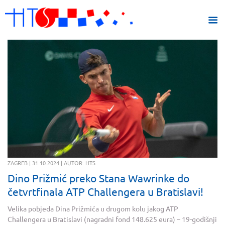
ZAGREB | 31.10.2024 | AUTOR: HTS
Dino Prižmić preko Stana Wawrinke do
četvrtfinala ATP Challengera u Bratislavi!
Velika pobjeda Dina Prižmića u drugom kolu jakog ATP
Challengera u Bratislavi (nagradni fond 148.625 eura) – 19-godišnji