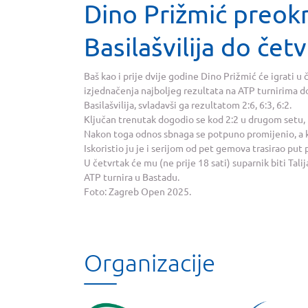
Dino Prižmić preokr
Basilašvilija do čet
Baš kao i prije dvije godine Dino Prižmić će igrati 
izjednačenja najboljeg rezultata na ATP turnirima d
Basilašvilija, svladavši ga rezultatom 2:6, 6:3, 6:2.
Ključan trenutak dogodio se kod 2:2 u drugom setu, k
Nakon toga odnos sbnaga se potpuno promijenio, a ko
Iskoristio ju je i serijom od pet gemova trasirao put
U četvrtak će mu (ne prije 18 sati) suparnik biti Tali
ATP turnira u Bastadu.
Foto: Zagreb Open 2025.
Organizacije