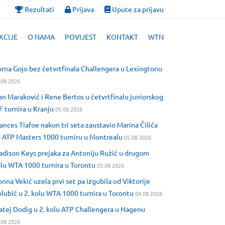
Rezultati
Prijava
Upute za prijavu
KCIJE
O NAMA
POVIJEST
KONTAKT
WTN
rna Gojo bez četvrtfinala Challengera u Lexingtonu
.08.2026
an Maraković i Rene Bertos u četvrtfinalu juniorskog
F turnira u Kranju
05.08.2026
ances Tiafoe nakon tri seta zaustavio Marina Čilića
 ATP Masters 1000 turniru u Montrealu
05.08.2026
dison Keys prejaka za Antoniju Ružić u drugom
lu WTA 1000 turnira u Torontu
05.08.2026
nna Vekić uzela prvi set pa izgubila od Viktorije
lubić u 2. kolu WTA 1000 turnira u Torontu
04.08.2026
tej Dodig u 2. kolu ATP Challengera u Hagenu
.08.2026