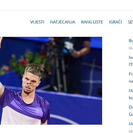
VIJESTI
NATJECANJA
RANG LISTE
IGRAČI
SE
Bo
06
Iv
IT
Fr
na
Ma
ko
Do
Go
Ma
04