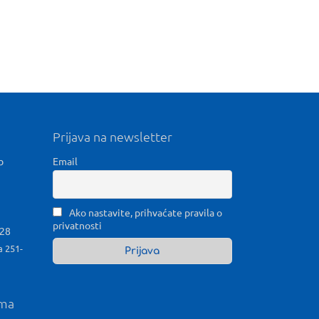
Prijava na newsletter
b
Email
Ako nastavite, prihvaćate pravila o
privatnosti
028
a 251-
ama