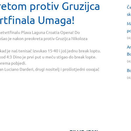
etom protiv Gruzijca
Če
sk
vrtfinala Umaga!
Ma
po
u četvrtfinalu Plava Laguna Croatia Opena! Do
04
ošao je nakon preokreta protiv Gruzijca Nikoloza
An
ad je naš tenisač izvukao 15-40 i još jednu break loptu.
Bo
d 4:3 Dino je prvi put u meču stigao do break lopte.
04
 prema pobjedi.
jan Luciano Darderi, drugi nositelj i prošlotjedni osvajač
Bo
04