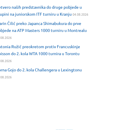
tvero naših predstavnika do druge pobjede u
upini na juniorskom ITF turniru u Kranju
04.08.2026
rin Čilić preko Japanca Shimabukura do prve
bjede na ATP Masters 1000 turniru u Montrealu
.08.2026
tonia Ružić preokretom protiv Francuskinje
isson do 2. kola WTA 1000 turnira u Torontu
.08.2026
rna Gojo do 2. kola Challengera u Lexingtonu
.08.2026