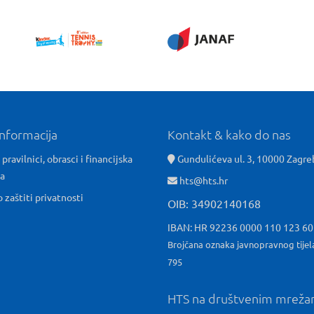
informacija
Kontakt & kako do nas
 pravilnici, obrasci i financijska
Gundulićeva ul. 3, 10000 Zagre
ća
hts@hts.hr
o zaštiti privatnosti
OIB: 34902140168
IBAN: HR 92236 0000 110 123 6
Brojčana oznaka javnopravnog tijel
795
HTS na društvenim mrež