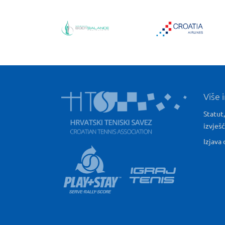
Više 
Statut,
izvješ
Izjava 