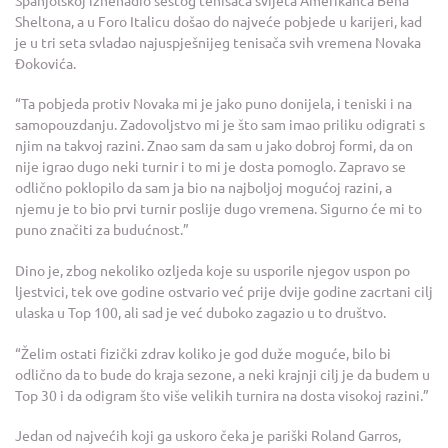
Sheltona, a u Foro Italicu došao do najveće pobjede u karijeri, kad
je u tri seta svladao najuspješnijeg tenisača svih vremena Novaka
Đokovića.
“Ta pobjeda protiv Novaka mi je jako puno donijela, i teniski i na
samopouzdanju. Zadovoljstvo mi je što sam imao priliku odigrati s
njim na takvoj razini. Znao sam da sam u jako dobroj formi, da on
nije igrao dugo neki turnir i to mi je dosta pomoglo. Zapravo se
odlično poklopilo da sam ja bio na najboljoj mogućoj razini, a
njemu je to bio prvi turnir poslije dugo vremena. Sigurno će mi to
puno značiti za budućnost.”
Dino je, zbog nekoliko ozljeda koje su usporile njegov uspon po
ljestvici, tek ove godine ostvario već prije dvije godine zacrtani cilj
ulaska u Top 100, ali sad je već duboko zagazio u to društvo.
“Želim ostati fizički zdrav koliko je god duže moguće, bilo bi
odlično da to bude do kraja sezone, a neki krajnji cilj je da budem u
Top 30 i da odigram što više velikih turnira na dosta visokoj razini.”
Jedan od najvećih koji ga uskoro čeka je pariški Roland Garros,