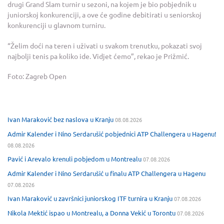
drugi Grand Slam turnir u sezoni, na kojem je bio pobjednik u
juniorskoj konkurenciji, a ove će godine debitirati u seniorskoj
konkurenciji u glavnom turniru.
“Želim doći na teren i uživati u svakom trenutku, pokazati svoj
najbolji tenis pa koliko ide. Vidjet ćemo”, rekao je Prižmić.
Foto: Zagreb Open
Ivan Maraković bez naslova u Kranju
08.08.2026
Admir Kalender i Nino Serdarušić pobjednici ATP Challengera u Hagenu!
08.08.2026
Pavić i Arevalo krenuli pobjedom u Montrealu
07.08.2026
Admir Kalender i Nino Serdarušić u finalu ATP Challengera u Hagenu
07.08.2026
Ivan Maraković u završnici juniorskog ITF turnira u Kranju
07.08.2026
Nikola Mektić ispao u Montrealu, a Donna Vekić u Torontu
07.08.2026