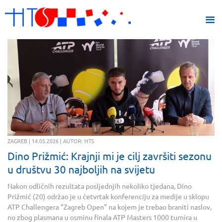
ZAGREB | 14.05.2026 | AUTOR: HTS
Dino Prižmić: Krajnji mi je cilj završiti sezonu
u društvu 30 najboljih na svijetu
Nakon odličnih rezultata posljednjih nekoliko tjedana, Dino
Prižmić (20) održao je u četvrtak konferenciju za medije u sklopu
ATP Challengera “Zagreb Open” na kojem je trebao braniti naslov,
no zbog plasmana u osminu finala ATP Masters 1000 turnira u