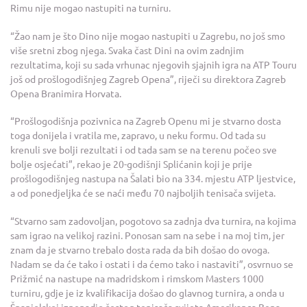
Rimu nije mogao nastupiti na turniru.
“Žao nam je što Dino nije mogao nastupiti u Zagrebu, no još smo
više sretni zbog njega. Svaka čast Dini na ovim zadnjim
rezultatima, koji su sada vrhunac njegovih sjajnih igra na ATP Touru
još od prošlogodišnjeg Zagreb Opena”, riječi su direktora Zagreb
Opena Branimira Horvata.
“Prošlogodišnja pozivnica na Zagreb Openu mi je stvarno dosta
toga donijela i vratila me, zapravo, u neku formu. Od tada su
krenuli sve bolji rezultati i od tada sam se na terenu počeo sve
bolje osjećati”, rekao je 20-godišnji Splićanin koji je prije
prošlogodišnjeg nastupa na Šalati bio na 334. mjestu ATP ljestvice,
a od ponedjeljka će se naći među 70 najboljih tenisača svijeta.
“Stvarno sam zadovoljan, pogotovo sa zadnja dva turnira, na kojima
sam igrao na velikoj razini. Ponosan sam na sebe i na moj tim, jer
znam da je stvarno trebalo dosta rada da bih došao do ovoga.
Nadam se da će tako i ostati i da ćemo tako i nastaviti”, osvrnuo se
Prižmić na nastupe na madridskom i rimskom Masters 1000
turniru, gdje je iz kvalifikacija došao do glavnog turnira, a onda u
Španjolskoj iznenadio šestog tenisača svijeta Amerikanca Bena