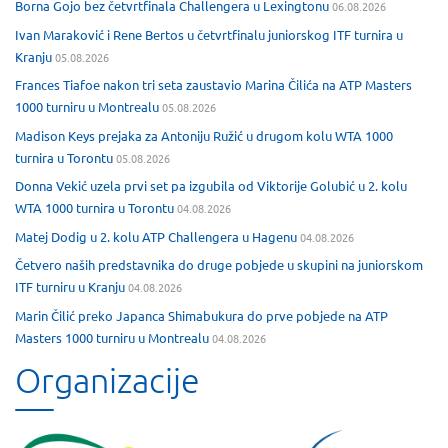
Borna Gojo bez četvrtfinala Challengera u Lexingtonu
06.08.2026
Ivan Maraković i Rene Bertos u četvrtfinalu juniorskog ITF turnira u
Kranju
05.08.2026
Frances Tiafoe nakon tri seta zaustavio Marina Čilića na ATP Masters
1000 turniru u Montrealu
05.08.2026
Madison Keys prejaka za Antoniju Ružić u drugom kolu WTA 1000
turnira u Torontu
05.08.2026
Donna Vekić uzela prvi set pa izgubila od Viktorije Golubić u 2. kolu
WTA 1000 turnira u Torontu
04.08.2026
Matej Dodig u 2. kolu ATP Challengera u Hagenu
04.08.2026
Četvero naših predstavnika do druge pobjede u skupini na juniorskom
ITF turniru u Kranju
04.08.2026
Marin Čilić preko Japanca Shimabukura do prve pobjede na ATP
Masters 1000 turniru u Montrealu
04.08.2026
Organizacije