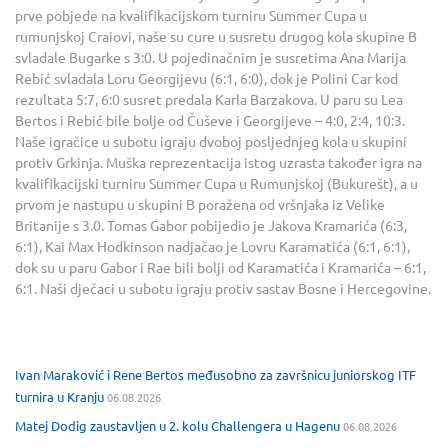
prve pobjede na kvalifikacijskom turniru Summer Cupa u
rumunjskoj Craiovi, naše su cure u susretu drugog kola skupine B
svladale Bugarke s 3:0. U pojedinačnim je susretima Ana Marija
Rebić svladala Loru Georgijevu (6:1, 6:0), dok je Polini Car kod
rezultata 5:7, 6:0 susret predala Karla Barzakova. U paru su Lea
Bertos i Rebić bile bolje od Čuševe i Georgijeve – 4:0, 2:4, 10:3.
Naše igračice u subotu igraju dvoboj posljednjeg kola u skupini
protiv Grkinja. Muška reprezentacija istog uzrasta također igra na
kvalifikacijski turniru Summer Cupa u Rumunjskoj (Bukurešt), a u
prvom je nastupu u skupini B poražena od vršnjaka iz Velike
Britanije s 3.0. Tomas Gabor pobijedio je Jakova Kramarića (6:3,
6:1), Kai Max Hodkinson nadjačao je Lovru Karamatića (6:1, 6:1),
dok su u paru Gabor i Rae bili bolji od Karamatića i Kramarića – 6:1,
6:1. Naši dječaci u subotu igraju protiv sastav Bosne i Hercegovine.
Ivan Maraković i Rene Bertos međusobno za završnicu juniorskog ITF
turnira u Kranju
06.08.2026
Matej Dodig zaustavljen u 2. kolu Challengera u Hagenu
06.08.2026