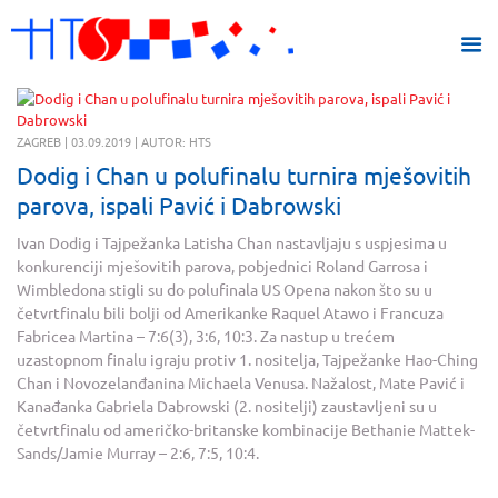
ZAGREB | 03.09.2019 | AUTOR: HTS
Dodig i Chan u polufinalu turnira mješovitih
parova, ispali Pavić i Dabrowski
Ivan Dodig i Tajpežanka Latisha Chan nastavljaju s uspjesima u
konkurenciji mješovitih parova, pobjednici Roland Garrosa i
Wimbledona stigli su do polufinala US Opena nakon što su u
četvrtfinalu bili bolji od Amerikanke Raquel Atawo i Francuza
Fabricea Martina – 7:6(3), 3:6, 10:3. Za nastup u trećem
uzastopnom finalu igraju protiv 1. nositelja, Tajpežanke Hao-Ching
Chan i Novozelanđanina Michaela Venusa. Nažalost, Mate Pavić i
Kanađanka Gabriela Dabrowski (2. nositelji) zaustavljeni su u
četvrtfinalu od američko-britanske kombinacije Bethanie Mattek-
Sands/Jamie Murray – 2:6, 7:5, 10:4.