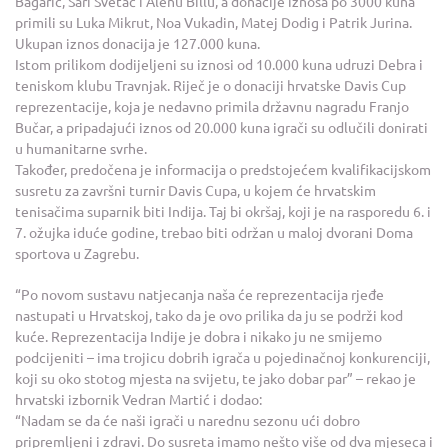
Bagarić, Sari Svetac i Alenu Billu, a donacije iznosa po 3000 kuna
primili su Luka Mikrut, Noa Vukadin, Matej Dodig i Patrik Jurina.
Ukupan iznos donacija je 127.000 kuna.
Istom prilikom dodijeljeni su iznosi od 10.000 kuna udruzi Debra i
teniskom klubu Travnjak. Riječ je o donaciji hrvatske Davis Cup
reprezentacije, koja je nedavno primila državnu nagradu Franjo
Bučar, a pripadajući iznos od 20.000 kuna igrači su odlučili donirati
u humanitarne svrhe.
Također, predočena je informacija o predstojećem kvalifikacijskom
susretu za završni turnir Davis Cupa, u kojem će hrvatskim
tenisačima suparnik biti Indija. Taj bi okršaj, koji je na rasporedu 6. i
7. ožujka iduće godine, trebao biti održan u maloj dvorani Doma
sportova u Zagrebu.
“Po novom sustavu natjecanja naša će reprezentacija rjeđe
nastupati u Hrvatskoj, tako da je ovo prilika da ju se podrži kod
kuće. Reprezentacija Indije je dobra i nikako ju ne smijemo
podcijeniti – ima trojicu dobrih igrača u pojedinačnoj konkurenciji,
koji su oko stotog mjesta na svijetu, te jako dobar par” – rekao je
hrvatski izbornik Vedran Martić i dodao:
“Nadam se da će naši igrači u narednu sezonu ući dobro
pripremljeni i zdravi. Do susreta imamo nešto više od dva mjeseca i