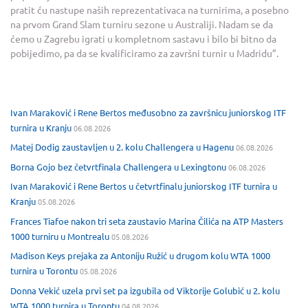
pratit ću nastupe naših reprezentativaca na turnirima, a posebno
na prvom Grand Slam turniru sezone u Australiji. Nadam se da
ćemo u Zagrebu igrati u kompletnom sastavu i bilo bi bitno da
pobijedimo, pa da se kvalificiramo za završni turnir u Madridu”.
Ivan Maraković i Rene Bertos međusobno za završnicu juniorskog ITF
turnira u Kranju
06.08.2026
Matej Dodig zaustavljen u 2. kolu Challengera u Hagenu
06.08.2026
Borna Gojo bez četvrtfinala Challengera u Lexingtonu
06.08.2026
Ivan Maraković i Rene Bertos u četvrtfinalu juniorskog ITF turnira u
Kranju
05.08.2026
Frances Tiafoe nakon tri seta zaustavio Marina Čilića na ATP Masters
1000 turniru u Montrealu
05.08.2026
Madison Keys prejaka za Antoniju Ružić u drugom kolu WTA 1000
turnira u Torontu
05.08.2026
Donna Vekić uzela prvi set pa izgubila od Viktorije Golubić u 2. kolu
WTA 1000 turnira u Torontu
04.08.2026