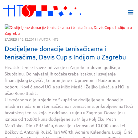
ZAGREB | 16.12.2019 | AUTOR: HTS
Dodijeljene donacije tenisačicama i
tenisačima, Davis Cup s Indijom u Zagrebu
Hrvatski teniski savez održao je u Zagrebu redovnu godišnju
Skupštinu. Od najvažnijih točaka treba istaknuti usvajanje
financijskog izvješća, te promjene u Upravnom i Nadzornom
odboru. Novi članovi UO-a su Mišo Mesić i Željko Lukač, a u NO je
ušao Reno Budić.
U svečanom dijelu sjednice Skupštine dodijeljene su donacije
mladim i nadarenim tenisačicama i tenisačima, prikupljene na Noći
hrvatskog tenisa, koja je održana u rujnu u Zagrebu. Donacije u
iznosu od 15.000 kuna dodijeljene su Miliju Poljičku, Petri
Marčinko i Dinu Prižmiću, donacije u iznosu od 10.000 kuna Lei
Bošković, Antoniji Ružić, Tari Würth, Admiru Kalenderu, Luciji Ćirić