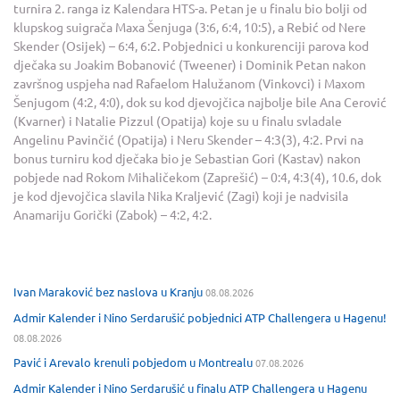
turnira 2. ranga iz Kalendara HTS-a. Petan je u finalu bio bolji od
klupskog suigrača Maxa Šenjuga (3:6, 6:4, 10:5), a Rebić od Nere
Skender (Osijek) – 6:4, 6:2. Pobjednici u konkurenciji parova kod
dječaka su Joakim Bobanović (Tweener) i Dominik Petan nakon
završnog uspjeha nad Rafaelom Halužanom (Vinkovci) i Maxom
Šenjugom (4:2, 4:0), dok su kod djevojčica najbolje bile Ana Cerović
(Kvarner) i Natalie Pizzul (Opatija) koje su u finalu svladale
Angelinu Pavinčić (Opatija) i Neru Skender – 4:3(3), 4:2. Prvi na
bonus turniru kod dječaka bio je Sebastian Gori (Kastav) nakon
pobjede nad Rokom Mihaličekom (Zaprešić) – 0:4, 4:3(4), 10.6, dok
je kod djevojčica slavila Nika Kraljević (Zagi) koji je nadvisila
Anamariju Gorički (Zabok) – 4:2, 4:2.
Ivan Maraković bez naslova u Kranju
08.08.2026
Admir Kalender i Nino Serdarušić pobjednici ATP Challengera u Hagenu!
08.08.2026
Pavić i Arevalo krenuli pobjedom u Montrealu
07.08.2026
Admir Kalender i Nino Serdarušić u finalu ATP Challengera u Hagenu