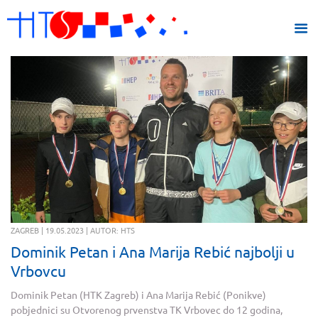
ZAGREB | 19.05.2023 | AUTOR: HTS
Dominik Petan i Ana Marija Rebić najbolji u
Vrbovcu
Dominik Petan (HTK Zagreb) i Ana Marija Rebić (Ponikve)
pobjednici su Otvorenog prvenstva TK Vrbovec do 12 godina,