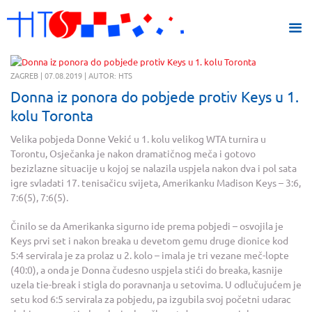
ZAGREB | 07.08.2019 | AUTOR: HTS
Donna iz ponora do pobjede protiv Keys u 1.
kolu Toronta
Velika pobjeda Donne Vekić u 1. kolu velikog WTA turnira u
Torontu, Osječanka je nakon dramatičnog meča i gotovo
bezizlazne situacije u kojoj se nalazila uspjela nakon dva i pol sata
igre svladati 17. tenisačicu svijeta, Amerikanku Madison Keys – 3:6,
7:6(5), 7:6(5).
Činilo se da Amerikanka sigurno ide prema pobjedi – osvojila je
Keys prvi set i nakon breaka u devetom gemu druge dionice kod
5:4 servirala je za prolaz u 2. kolo – imala je tri vezane meč-lopte
(40:0), a onda je Donna čudesno uspjela stići do breaka, kasnije
uzela tie-break i stigla do poravnanja u setovima. U odlučujućem je
setu kod 6:5 servirala za pobjedu, pa izgubila svoj početni udarac