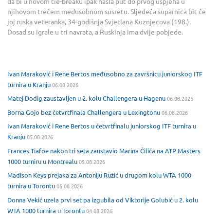
da bi u novom tie-breaku ipak našla put do prvog uspjeha u
njihovom trećem međusobnom susretu. Sljedeća suparnica bit će
joj ruska veteranka, 34-godišnja Svjetlana Kuznjecova (198.).
Dosad su igrale u tri navrata, a Ruskinja ima dvije pobjede.
Ivan Maraković i Rene Bertos međusobno za završnicu juniorskog ITF
turnira u Kranju
06.08.2026
Matej Dodig zaustavljen u 2. kolu Challengera u Hagenu
06.08.2026
Borna Gojo bez četvrtfinala Challengera u Lexingtonu
06.08.2026
Ivan Maraković i Rene Bertos u četvrtfinalu juniorskog ITF turnira u
Kranju
05.08.2026
Frances Tiafoe nakon tri seta zaustavio Marina Čilića na ATP Masters
1000 turniru u Montrealu
05.08.2026
Madison Keys prejaka za Antoniju Ružić u drugom kolu WTA 1000
turnira u Torontu
05.08.2026
Donna Vekić uzela prvi set pa izgubila od Viktorije Golubić u 2. kolu
WTA 1000 turnira u Torontu
04.08.2026