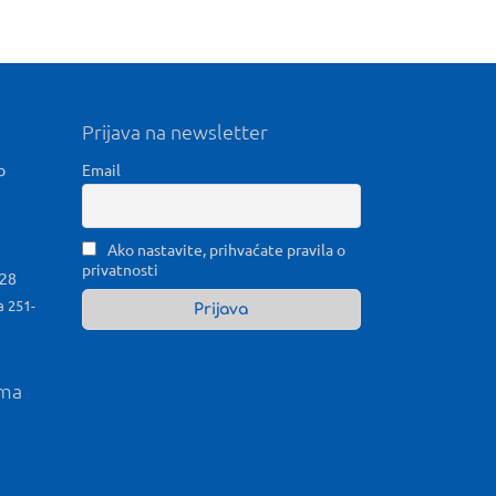
Prijava na newsletter
b
Email
Ako nastavite, prihvaćate pravila o
privatnosti
028
a 251-
ama