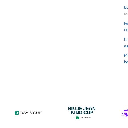
Bo
06
Iv
IT
Fr
na
Ma
ko