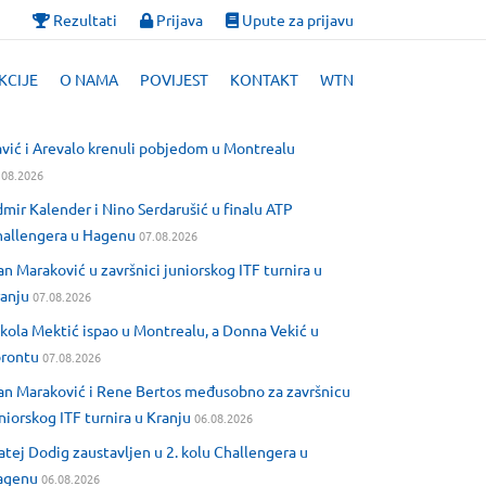
Rezultati
Prijava
Upute za prijavu
KCIJE
O NAMA
POVIJEST
KONTAKT
WTN
vić i Arevalo krenuli pobjedom u Montrealu
.08.2026
mir Kalender i Nino Serdarušić u finalu ATP
allengera u Hagenu
07.08.2026
an Maraković u završnici juniorskog ITF turnira u
anju
07.08.2026
kola Mektić ispao u Montrealu, a Donna Vekić u
orontu
07.08.2026
an Maraković i Rene Bertos međusobno za završnicu
niorskog ITF turnira u Kranju
06.08.2026
tej Dodig zaustavljen u 2. kolu Challengera u
agenu
06.08.2026