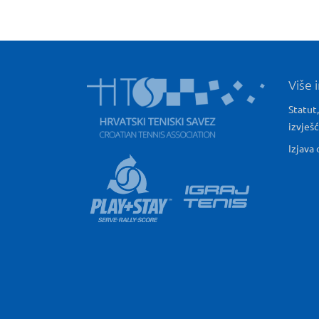
Više 
Statut,
izvješ
Izjava 