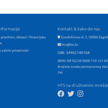
informacija
Kontakt & kako do nas
 pravilnici, obrasci i financijska
Gundulićeva ul. 3, 10000 Zagre
ća
hts@hts.hr
o zaštiti privatnosti
OIB: 34902140168
IBAN: HR 92236 0000 110 123 6
Brojčana oznaka javnopravnog tijel
795
HTS na društvenim mrež