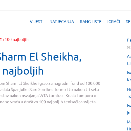
VIJESTI
NATJECANJA
RANG LISTE
IGRAČI
SE
Pa
07
harm El Sheikha,
Ad
Ch
najboljih
Iv
Kr
skom Sharm El Sheikhu igrao za nagradni fond od 100.000
Ni
adala Španjolku Saru Sorribes Tormo i to nakon tri seta
i naslov nakon osvajanja WTA turnira u Kuala Lumpuru u
T
a se vraća u društvo 100 najboljih tenisačica svijeta.
Iv
ju
Ma
H