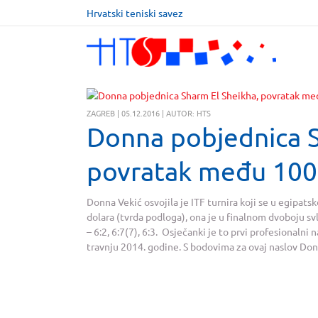
Hrvatski teniski savez
ZAGREB | 05.12.2016 | AUTOR: HTS
Donna pobjednica S
povratak među 100 
Donna Vekić osvojila je ITF turnira koji se u egipat
dolara (tvrda podloga), ona je u finalnom dvoboju svl
– 6:2, 6:7(7), 6:3. Osječanki je to prvi profesionaln
travnju 2014. godine. S bodovima za ovaj naslov Donn