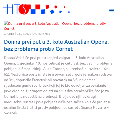
ZAGREB | 23.01.2020 | AUTOR: HTS
Donna prvi put u 3. kolu Australian Opena,
bez problema protiv Cornet
Donna Vekić će prvi put u karijeri zaigrati u 3. kolu Australian
Opena, Osječanka (19. nositeljica) je četvrtak bez većih problema
pobijedila Francuskinju Alize Cornet, 61. tenisačicu svijeta – 6:4,
6:2. Nešto više posla imala je u prvom setu, gdje je, nakon vodstva
od 3:1, dopustila Francuskinji povratak na 3:3, no odmah u
sljedećem gemu radi break koji joj je bio dovoljan za osvajanje
prve dionice. U drugom odlazi na 4:1 s dva breaka viška, što je za
Cornet bila nedostižna prednost. Bio je ovo njihov drugi
međusobni susret i prva pobjeda naše tenisačice koja će prolaz u
osminu finala tražiti protiv pobjednice susreta Suarez Navarro –
Swiatek.