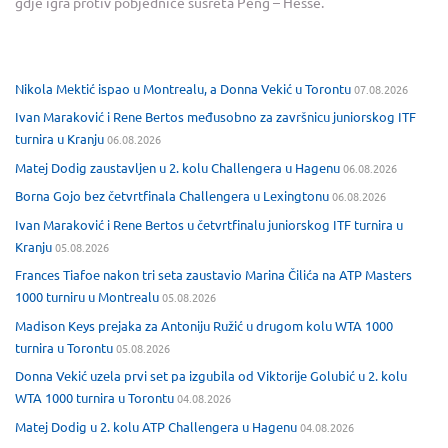
gdje igra protiv pobjednice susreta Peng – Hesse.
Nikola Mektić ispao u Montrealu, a Donna Vekić u Torontu
07.08.2026
Ivan Maraković i Rene Bertos međusobno za završnicu juniorskog ITF
turnira u Kranju
06.08.2026
Matej Dodig zaustavljen u 2. kolu Challengera u Hagenu
06.08.2026
Borna Gojo bez četvrtfinala Challengera u Lexingtonu
06.08.2026
Ivan Maraković i Rene Bertos u četvrtfinalu juniorskog ITF turnira u
Kranju
05.08.2026
Frances Tiafoe nakon tri seta zaustavio Marina Čilića na ATP Masters
1000 turniru u Montrealu
05.08.2026
Madison Keys prejaka za Antoniju Ružić u drugom kolu WTA 1000
turnira u Torontu
05.08.2026
Donna Vekić uzela prvi set pa izgubila od Viktorije Golubić u 2. kolu
WTA 1000 turnira u Torontu
04.08.2026
Matej Dodig u 2. kolu ATP Challengera u Hagenu
04.08.2026