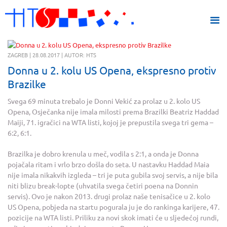
ZAGREB | 28.08.2017 | AUTOR: HTS
Donna u 2. kolu US Opena, ekspresno protiv
Brazilke
Svega 69 minuta trebalo je Donni Vekić za prolaz u 2. kolo US
Opena, Osječanka nije imala milosti prema Brazilki Beatriz Haddad
Maiji, 71. igračici na WTA listi, kojoj je prepustila svega tri gema –
6:2, 6:1.
Brazilka je dobro krenula u meč, vodila s 2:1, a onda je Donna
pojačala ritam i vrlo brzo došla do seta. U nastavku Haddad Maia
nije imala nikakvih izgleda – tri je puta gubila svoj servis, a nije bila
niti blizu break-lopte (uhvatila svega četiri poena na Donnin
servis). Ovo je nakon 2013. drugi prolaz naše tenisačice u 2. kolo
US Opena, pobjeda na startu pogurala ju je do rankinga karijere, 47.
pozicije na WTA listi. Priliku za novi skok imati će u sljedećoj rundi,