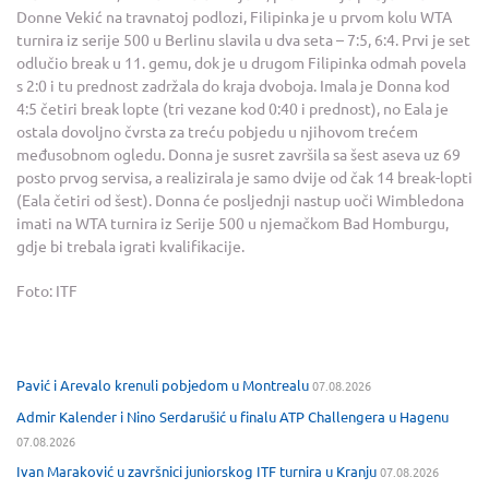
Donne Vekić na travnatoj podlozi, Filipinka je u prvom kolu WTA
turnira iz serije 500 u Berlinu slavila u dva seta – 7:5, 6:4. Prvi je set
odlučio break u 11. gemu, dok je u drugom Filipinka odmah povela
s 2:0 i tu prednost zadržala do kraja dvoboja. Imala je Donna kod
4:5 četiri break lopte (tri vezane kod 0:40 i prednost), no Eala je
ostala dovoljno čvrsta za treću pobjedu u njihovom trećem
međusobnom ogledu. Donna je susret završila sa šest aseva uz 69
posto prvog servisa, a realizirala je samo dvije od čak 14 break-lopti
(Eala četiri od šest). Donna će posljednji nastup uoči Wimbledona
imati na WTA turnira iz Serije 500 u njemačkom Bad Homburgu,
gdje bi trebala igrati kvalifikacije.
Foto: ITF
Pavić i Arevalo krenuli pobjedom u Montrealu
07.08.2026
Admir Kalender i Nino Serdarušić u finalu ATP Challengera u Hagenu
07.08.2026
Ivan Maraković u završnici juniorskog ITF turnira u Kranju
07.08.2026