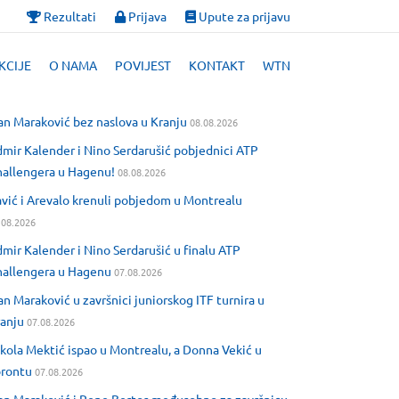
Rezultati
Prijava
Upute za prijavu
KCIJE
O NAMA
POVIJEST
KONTAKT
WTN
an Maraković bez naslova u Kranju
08.08.2026
mir Kalender i Nino Serdarušić pobjednici ATP
allengera u Hagenu!
08.08.2026
vić i Arevalo krenuli pobjedom u Montrealu
.08.2026
mir Kalender i Nino Serdarušić u finalu ATP
allengera u Hagenu
07.08.2026
an Maraković u završnici juniorskog ITF turnira u
anju
07.08.2026
kola Mektić ispao u Montrealu, a Donna Vekić u
orontu
07.08.2026