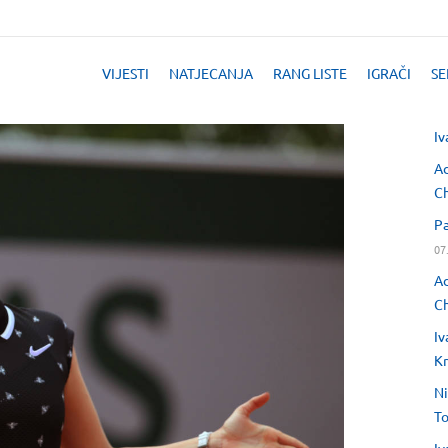
VIJESTI
NATJECANJA
RANG LISTE
IGRAČI
SE
Iv
Ad
Ch
Pa
07
Ad
Ch
Iv
Kr
Ni
T