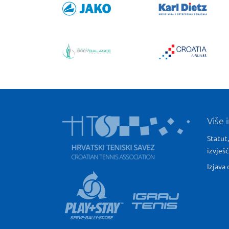
Više 
Statut,
izvješ
Izjava 