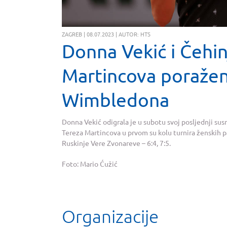
ZAGREB | 08.07.2023 | AUTOR: HTS
Donna Vekić i Čehin
Martincova poražen
Wimbledona
Donna Vekić odigrala je u subotu svoj posljednji s
Tereza Martincova u prvom su kolu turnira ženskih
Ruskinje Vere Zvonareve – 6:4, 7:5.
Foto: Mario Ćužić
Organizacije