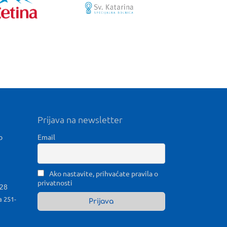
Prijava na newsletter
b
Email
Ako nastavite, prihvaćate pravila o
privatnosti
028
a 251-