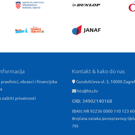
informacija
Kontakt & kako do nas
 pravilnici, obrasci i financijska
Gundulićeva ul. 3, 10000 Zagre
ća
hts@hts.hr
o zaštiti privatnosti
OIB: 34902140168
IBAN: HR 92236 0000 110 123 6
Brojčana oznaka javnopravnog tijel
795