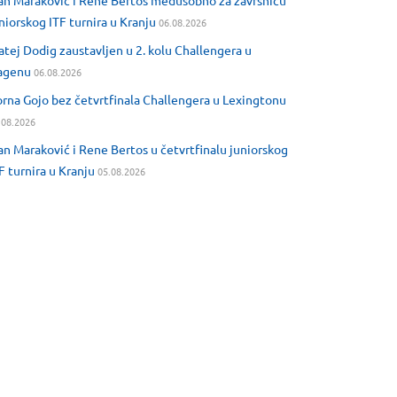
an Maraković i Rene Bertos međusobno za završnicu
niorskog ITF turnira u Kranju
06.08.2026
tej Dodig zaustavljen u 2. kolu Challengera u
agenu
06.08.2026
rna Gojo bez četvrtfinala Challengera u Lexingtonu
.08.2026
an Maraković i Rene Bertos u četvrtfinalu juniorskog
F turnira u Kranju
05.08.2026