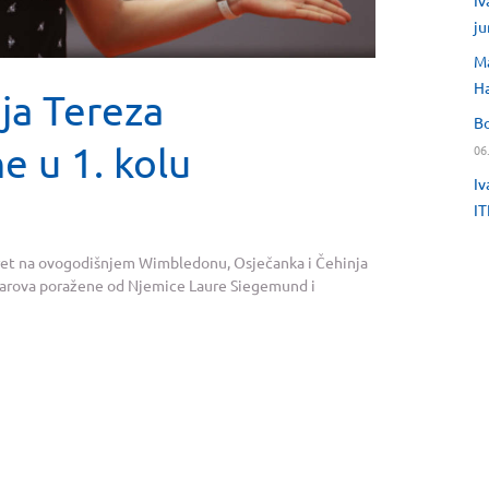
Iv
ju
Ma
H
ja Tereza
Bo
e u 1. kolu
06
Iv
IT
usret na ovogodišnjem Wimbledonu, Osječanka i Čehinja
 parova poražene od Njemice Laure Siegemund i