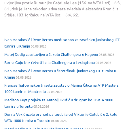
uvjerljiva protiv Rumunjke Gabrijele Lee (156. na WTA listi) – 6:3,
6:1, dok je Jana također u dva seta svladala Aleksandru Krunić iz
Srbije, 103. igrčaicu na WTA listi – 6:4, 6:2.
Ivan Maraković i Rene Bertos međusobno za završnicu juniorskog ITF
turnira u Kranju
06.08.2026
Matej Dodig zaustavljen u 2. kolu Challengera u Hagenu
06.08.2026
Borna Gojo bez četvrtfinala Challengera u Lexingtonu
06.08.2026
Ivan Maraković i Rene Bertos u četvrtfinalu juniorskog ITF turnira u
Kranju
05.08.2026
Frances Tiafoe nakon tri seta zaustavio Marina Čilića na ATP Masters
1000 turniru u Montrealu
05.08.2026
Madison Keys prejaka za Antoniju Ružić u drugom kolu WTA 1000
turnira u Torontu
05.08.2026
Donna Vekić uzela prvi set pa izgubila od Viktorije Golubić u 2. kolu
WTA 1000 turnira u Torontu
04.08.2026
Matej Dodig u 2. kolu ATP Challengera u Hagenu
04.08.2026