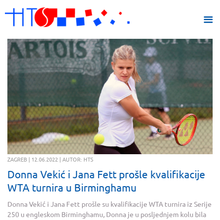
ZAGREB | 12.06.2022 | AUTOR: HTS
Donna Vekić i Jana Fett prošle kvalifikacije
WTA turnira u Birminghamu
Donna Vekić i Jana Fett prošle su kvalifikacije WTA turnira iz Serije
250 u engleskom Birminghamu, Donna je u posljednjem kolu bila