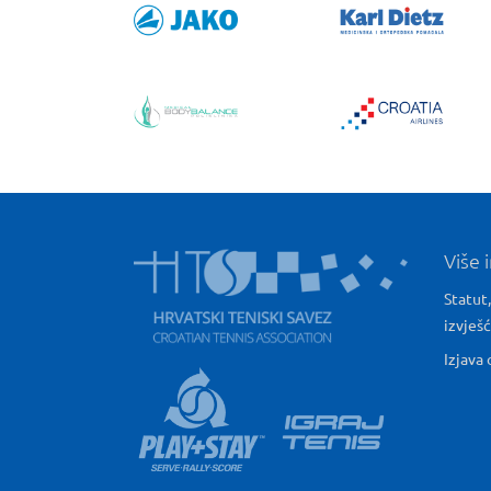
Više 
Statut,
izvješ
Izjava 