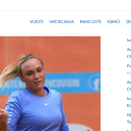
VIJESTI
NATJECANJA
RANG LISTE
IGRAČI
SE
Iv
Ad
Ch
Pa
07
Ad
Ch
Iv
Kr
Ni
T