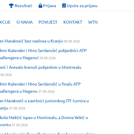
Rezultati
Prijava
Upute za prijavu
KCIJE
O NAMA
POVIJEST
KONTAKT
WTN
an Maraković bez naslova u Kranju
08.08.2026
mir Kalender i Nino Serdarušić pobjednici ATP
allengera u Hagenu!
08.08.2026
vić i Arevalo krenuli pobjedom u Montrealu
.08.2026
mir Kalender i Nino Serdarušić u finalu ATP
allengera u Hagenu
07.08.2026
an Maraković u završnici juniorskog ITF turnira u
anju
07.08.2026
kola Mektić ispao u Montrealu, a Donna Vekić u
orontu
07.08.2026