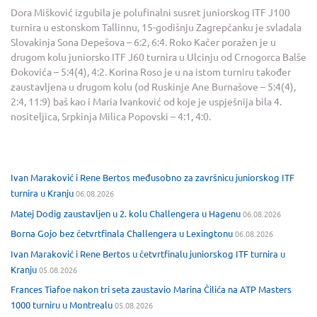
Dora Mišković izgubila je polufinalni susret juniorskog ITF J100
turnira u estonskom Tallinnu, 15-godišnju Zagrepčanku je svladala
Slovakinja Sona Depešova – 6:2, 6:4. Roko Kačer poražen je u
drugom kolu juniorsko ITF J60 turnira u Ulcinju od Crnogorca Balše
Đokovića – 5:4(4), 4:2. Korina Roso je u na istom turniru također
zaustavljena u drugom kolu (od Ruskinje Ane Burnašove – 5:4(4),
2:4, 11:9) baš kao i Maria Ivanković od koje je uspješnija bila 4.
nositeljica, Srpkinja Milica Popovski – 4:1, 4:0.
Ivan Maraković i Rene Bertos međusobno za završnicu juniorskog ITF
turnira u Kranju
06.08.2026
Matej Dodig zaustavljen u 2. kolu Challengera u Hagenu
06.08.2026
Borna Gojo bez četvrtfinala Challengera u Lexingtonu
06.08.2026
Ivan Maraković i Rene Bertos u četvrtfinalu juniorskog ITF turnira u
Kranju
05.08.2026
Frances Tiafoe nakon tri seta zaustavio Marina Čilića na ATP Masters
1000 turniru u Montrealu
05.08.2026