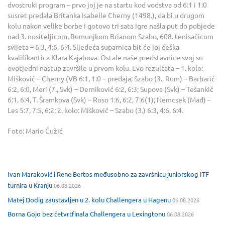
dvostruki program – prvo joj je na startu kod vodstva od 6:1 i 1:0
susret predala Britanka Isabelle Cherny (1498.), da bi u drugom
kolu nakon velike borbe i gotovo tri sata igre našla put do pobjede
nad 3. nositeljicom, Rumunjkom Brianom Szabo, 608. tenisačicom
svijeta – 6:3, 4:6, 6:4. Sljedeća suparnica bit će joj češka
kvalifikantica Klara Kajabova. Ostale naše predstavnice svoj su
ovotjedni nastup završile u prvom kolu. Evo rezultata – 1. kolo:
Mišković – Cherny (VB 6:1, 1:0 – predaja; Szabo (3., Rum) – Barbarić
6:2, 6:0, Meri (7., Svk) – Derniković 6:2, 6:3; Supova (Svk) – Tešankić
6:1, 6:4, T. Šramkova (Svk) – Roso 1:6, 6:2, 7:6(1); Nemcsek (Mađ) –
Les 5:7, 7:5, 6:2; 2. kolo: Mišković – Szabo (3.) 6:3, 4:6, 6:4.
Foto: Mario Ćužić
Ivan Maraković i Rene Bertos međusobno za završnicu juniorskog ITF
turnira u Kranju
06.08.2026
Matej Dodig zaustavljen u 2. kolu Challengera u Hagenu
06.08.2026
Borna Gojo bez četvrtfinala Challengera u Lexingtonu
06.08.2026