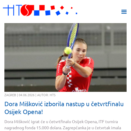
ZAGREB | 04.06.2026 | AUTOR: HTS
Dora Mišković izborila nastup u četvrtfinalu
Osijek Opena!
Dora Mišković igrat će u četvrtfinalu Osijek Opena, ITF turnira
nagradnog fonda 15.000 dolara. Zagrepčanka je u četvrtak imala