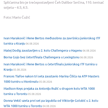
Splićanina bio je trećepostavljeni Čeh Dalibor Svrčina, 110. tenisač
svijeta – 6:3, 6:3.
Foto: Mario Ćužić
Ivan Maraković i Rene Bertos međusobno za završnicu juniorskog ITF
turnira u Kranju
06.08.2026
Matej Dodig zaustavljen u 2. kolu Challengera u Hagenu
06.08.2026
Borna Gojo bez četvrtfinala Challengera u Lexingtonu
06.08.2026
Ivan Maraković i Rene Bertos u četvrtfinalu juniorskog ITF turnira u
Kranju
05.08.2026
Frances Tiafoe nakon tri seta zaustavio Marina Čilića na ATP Masters
1000 turniru u Montrealu
05.08.2026
Madison Keys prejaka za Antoniju Ružić u drugom kolu WTA 1000
turnira u Torontu
05.08.2026
Donna Vekić uzela prvi set pa izgubila od Viktorije Golubić u 2. kolu
WTA 1000 turnira u Torontu
04.08.2026