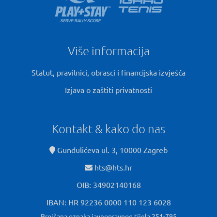
Više informacija
Statut, pravilnici, obrasci i financijska izvješća
Izjava o zaštiti privatnosti
Kontakt & kako do nas
Gundulićeva ul. 3, 10000 Zagreb
hts@hts.hr
OIB: 34902140168
IBAN: HR 92236 0000 110 123 6028
Brojčana oznaka javnopravnog tijela 251-795