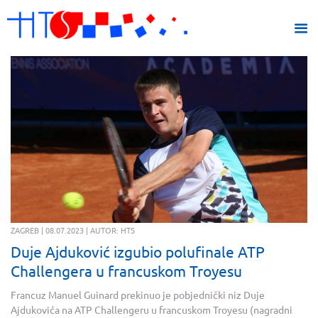
ZAGREB | 08.07.2023 | AUTOR: HTS
Duje Ajduković izgubio polufinale ATP
Challengera u francuskom Troyesu
Francuz Manuel Guinard prekinuo je pobjednički niz Duje
Ajdukovića na ATP Challengeru u francuskom Troyesu (nagradni