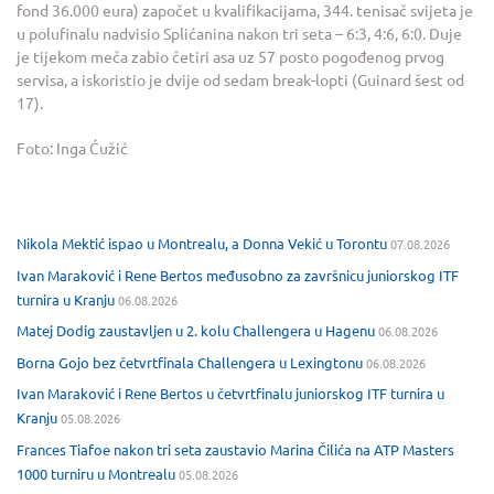
fond 36.000 eura) započet u kvalifikacijama, 344. tenisač svijeta je
u polufinalu nadvisio Splićanina nakon tri seta – 6:3, 4:6, 6:0. Duje
je tijekom meča zabio četiri asa uz 57 posto pogođenog prvog
servisa, a iskoristio je dvije od sedam break-lopti (Guinard šest od
17).
Foto: Inga Ćužić
Nikola Mektić ispao u Montrealu, a Donna Vekić u Torontu
07.08.2026
Ivan Maraković i Rene Bertos međusobno za završnicu juniorskog ITF
turnira u Kranju
06.08.2026
Matej Dodig zaustavljen u 2. kolu Challengera u Hagenu
06.08.2026
Borna Gojo bez četvrtfinala Challengera u Lexingtonu
06.08.2026
Ivan Maraković i Rene Bertos u četvrtfinalu juniorskog ITF turnira u
Kranju
05.08.2026
Frances Tiafoe nakon tri seta zaustavio Marina Čilića na ATP Masters
1000 turniru u Montrealu
05.08.2026