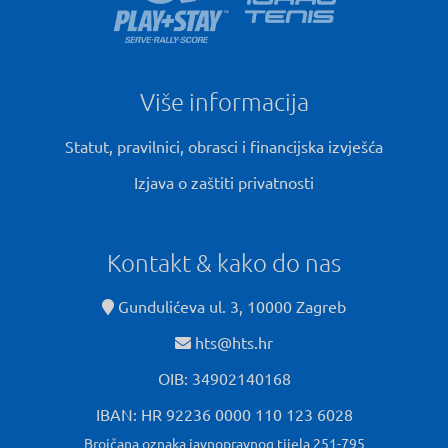
Više informacija
Statut, pravilnici, obrasci i financijska izvješća
Izjava o zaštiti privatnosti
Kontakt & kako do nas
Gundulićeva ul. 3, 10000 Zagreb
hts@hts.hr
OIB: 34902140168
IBAN: HR 92236 0000 110 123 6028
Brojčana oznaka javnopravnog tijela 251-795