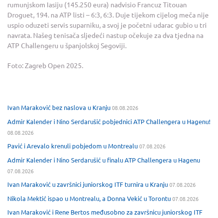
rumunjskom Iasiju (145.250 eura) nadvisio Francuz Titouan
Droguet, 194. na ATP listi – 6:3, 6:3. Duje tijekom cijelog meča nije
uspio oduzeti servis suparniku, a svoj je početni udarac gubio u tri
navrata. Našeg tenisača sljedeći nastup očekuje za dva tjedna na
ATP Challengeru u španjolskoj Segoviji.
Foto: Zagreb Open 2025.
Ivan Maraković bez naslova u Kranju
08.08.2026
Admir Kalender i Nino Serdarušić pobjednici ATP Challengera u Hagenu!
08.08.2026
Pavić i Arevalo krenuli pobjedom u Montrealu
07.08.2026
Admir Kalender i Nino Serdarušić u finalu ATP Challengera u Hagenu
07.08.2026
Ivan Maraković u završnici juniorskog ITF turnira u Kranju
07.08.2026
Nikola Mektić ispao u Montrealu, a Donna Vekić u Torontu
07.08.2026
Ivan Maraković i Rene Bertos međusobno za završnicu juniorskog ITF