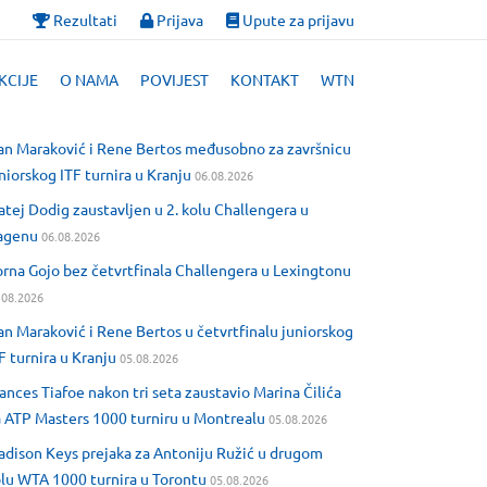
Rezultati
Prijava
Upute za prijavu
KCIJE
O NAMA
POVIJEST
KONTAKT
WTN
an Maraković i Rene Bertos međusobno za završnicu
niorskog ITF turnira u Kranju
06.08.2026
tej Dodig zaustavljen u 2. kolu Challengera u
agenu
06.08.2026
rna Gojo bez četvrtfinala Challengera u Lexingtonu
.08.2026
an Maraković i Rene Bertos u četvrtfinalu juniorskog
F turnira u Kranju
05.08.2026
ances Tiafoe nakon tri seta zaustavio Marina Čilića
 ATP Masters 1000 turniru u Montrealu
05.08.2026
dison Keys prejaka za Antoniju Ružić u drugom
lu WTA 1000 turnira u Torontu
05.08.2026