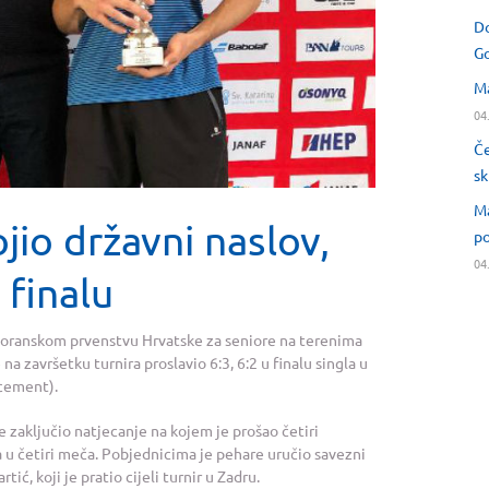
Do
Go
Ma
04
Če
sk
Ma
jio državni naslov,
po
04
 finalu
voranskom prvenstvu Hrvatske za seniore na terenima
a završetku turnira proslavio 6:3, 6:2 u finalu singla u
cement).
 zaključio natjecanje na kojem je prošao četiri
a u četiri meča. Pobjednicima je pehare uručio savezni
ić, koji je pratio cijeli turnir u Zadru.