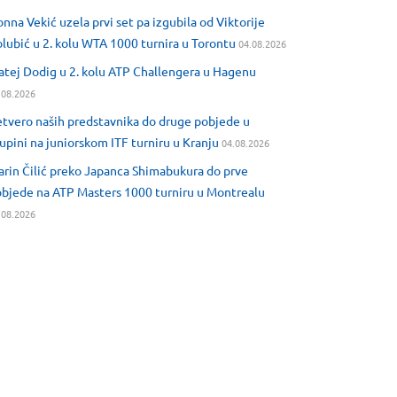
nna Vekić uzela prvi set pa izgubila od Viktorije
lubić u 2. kolu WTA 1000 turnira u Torontu
04.08.2026
tej Dodig u 2. kolu ATP Challengera u Hagenu
.08.2026
tvero naših predstavnika do druge pobjede u
upini na juniorskom ITF turniru u Kranju
04.08.2026
rin Čilić preko Japanca Shimabukura do prve
bjede na ATP Masters 1000 turniru u Montrealu
.08.2026