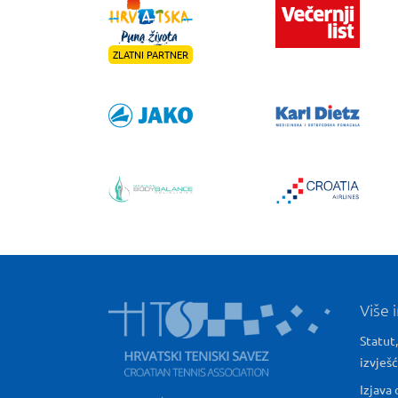
ZLATNI PARTNER
Više 
Statut,
izvješ
Izjava 