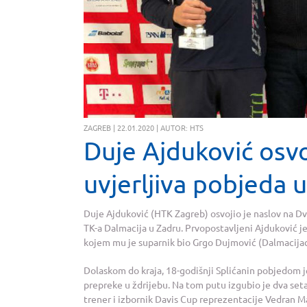
ZAGREB | 22.01.2020 | AUTOR: HTS
Duje Ajduković osvo
uvjerljiva pobjeda u
Duje Ajduković (HTK Zagreb) osvojio je naslov na D
TK-a Dalmacija u Zadru. Prvopostavljeni Ajduković je n
kojem mu je suparnik bio Grgo Dujmović (Dalmacija
Dolaskom do kraja, 18-godišnji Splićanin pobjedom je
prepreke u ždrijebu. Na tom putu izgubio je dva set
trener i izbornik Davis Cup reprezentacije Vedran Mart