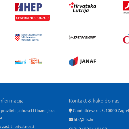
GENERALNI SPONZOR
informacija
Kontakt & kako do nas
 pravilnici, obrasci i financijska
Gundulićeva ul. 3, 10000 Zagre
ća
hts@hts.hr
o zaštiti privatnosti
OIB: 34902140168