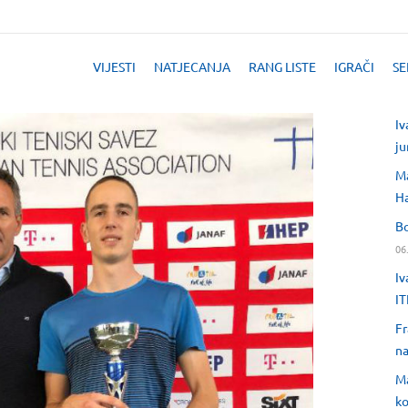
VIJESTI
NATJECANJA
RANG LISTE
IGRAČI
SE
Iv
ju
Ma
H
Bo
06
Iv
IT
Fr
na
Ma
ko