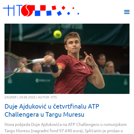
ZAGREB | 24.06.2026 | AUTOR: HTS
Duje Ajduković u četvrtfinalu ATP
Challengera u Targu Muresu
Nova pobjeda Duje Ajdukovića na ATP Challengeru u rumunjskom
Targu Muresu (nagradni fond 97.640 eura), Splićanin je prošao u