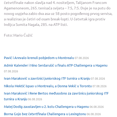
četvrtfinale nakon slavlja nad 4. nositeljem, Talijanom Francom
Agamenoneom, 265. tenisača svijeta – 7:5, 7:5. Duje je na putu do
novog uspjeha zabio dva asa uz 58 posto pogođenog prvog servisa,
a realizirao je četiri od osam break-lopti. U četvrtak igra protiv
Indijca Sumita Nagala, 285. na ATP listi.
Foto: Mario Ćužić
Pavić i Arevalo krenuli pobjedom u Montrealu
07.08.2026
Admir Kalender i Nino Serdarušić u finalu ATP Challengera u Hagenu
07.08.2026
Ivan Maraković u završnici juniorskog ITF turnira u Kranju
07.08.2026
Nikola Mektić ispao u Montrealu, a Donna Vekić u Torontu
07.08.2026
Ivan Maraković i Rene Bertos međusobno za završnicu juniorskog ITF
turnira u Kranju
06.08.2026
Matej Dodig zaustavljen u 2. kolu Challengera u Hagenu
06.08.2026
Borna Gojo bez četvrtfinala Challengera u Lexingtonu
06.08.2026